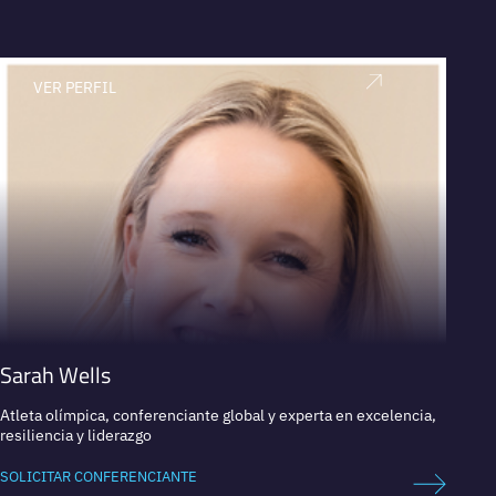
VER PERFIL
V
Sarah Wells
Sergi
Atleta olímpica, conferenciante global y experta en excelencia,
El ent
resiliencia y liderazgo
balonc
SOLICITAR CONFERENCIANTE
SOLICI