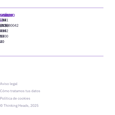
MADRID
MIAMI
SEÚL
LISBOA
+34
+1
+82
‪+351
91
(305)
(10)
213880042
310
424
8942
77
13
6800
40
20
Aviso legal
Cómo tratamos tus datos
Política de cookies
© Thinking Heads, 2025