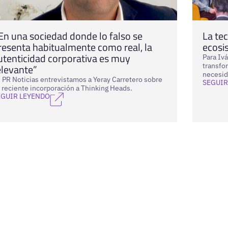
En una sociedad donde lo falso se
La tec
resenta habitualmente como real, la
ecosi
utenticidad corporativa es muy
Para Iv
transfo
elevante”
necesid
 PR Noticias entrevistamos a Yeray Carretero sobre
SEGUIR
 reciente incorporación a Thinking Heads.
EGUIR LEYENDO