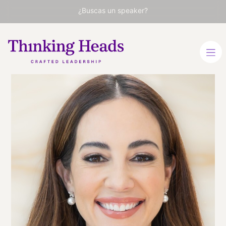
¿Buscas un speaker?
Mariana
Atencio
Periodista ganadora del
Premio Peabody. Autora,
emprendedora y
presentadora.
ESPAÑOL
INGLÉS
VER PERFIL