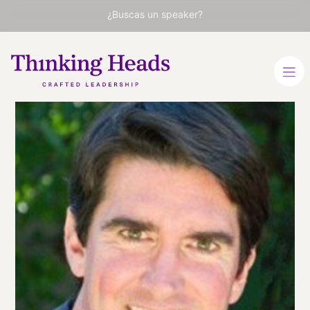
¿Buscas un speaker?
Adam
Cheyer
Cofundador de Siri y socio
en Project Voice Venture
Partners.
INGLÉS
VER PERFIL
Viaja
ESTADOS UNIDOS