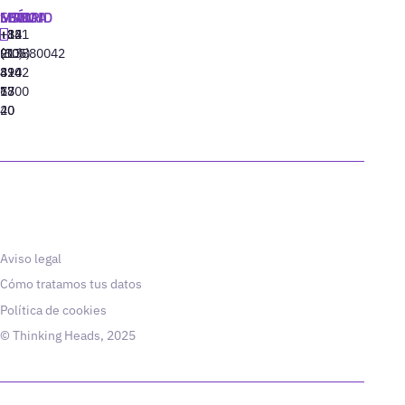
MADRID
MIAMI
SEÚL
LISBOA
+34
+1
+82
‪+351
91
(305)
(10)
213880042
310
424
8942
77
13
6800
40
20
Aviso legal
Cómo tratamos tus datos
Política de cookies
© Thinking Heads, 2025