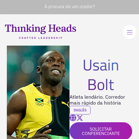
À procura de um orador?
Usain
Bolt
Atleta lendário. Corredor
mais rápido da história
INGLÊS
SOLICITAR
CONFERENCIANTE