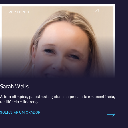
VER PERFIL
V
Sarah Wells
Sergi
Atleta olímpica, palestrante global e especialista em excelência,
O trei
resiliência e liderança
basque
SOLICITAR UM ORADOR
SOLICI