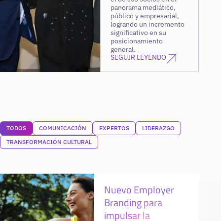
panorama mediático,
público y empresarial,
logrando un incremento
significativo en su
posicionamiento
general.
SEGUIR LEYENDO
TODOS
COMUNICACIÓN
EXPERTOS
LIDERAZGO
TRANSFORMACIÓN CULTURAL
Nuevo Employer
Branding para
impulsar la