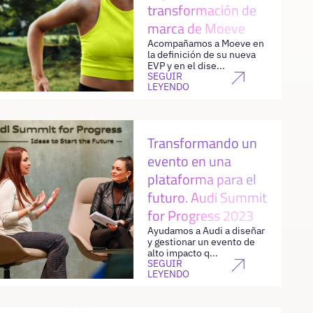
transformación de
marca de Moeve
Acompañamos a Moeve en
la definición de su nueva
EVP y en el dise...
SEGUIR
LEYENDO
Transformando un
evento en una
plataforma para el
futuro. Audi Summit
for Progress 2023
Ayudamos a Audi a diseñar
y gestionar un evento de
alto impacto q...
SEGUIR
LEYENDO