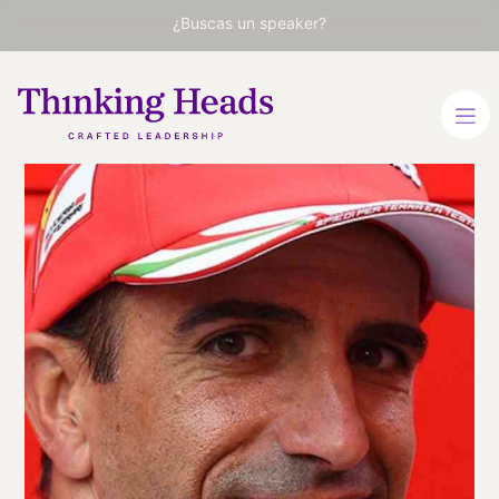
¿Buscas un speaker?
Marc Gené
Piloto de Formula 1. Primer
español en ganar las 24
Horas de Le Mans
CATALÁN
ESPAÑOL
FRANCÉS
FRANCÉS
INGLÉS
ITALIANO
ITALIANO
VER PERFIL