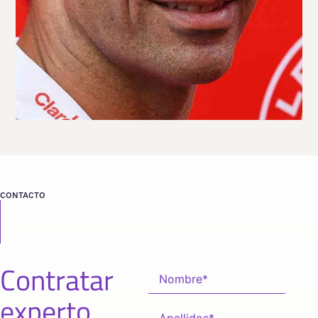
Viaja
ESPAÑA
desde
BARCELONA
CONTACTO
Contratar
experto