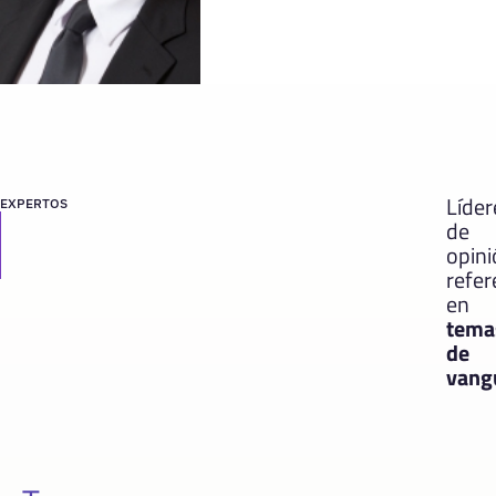
Líder
EXPERTOS
de
opin
refer
en
tema
de
vang