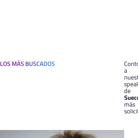
LOS MÁS BUSCADOS
Cont
a
nues
spea
de
Suec
más
solic