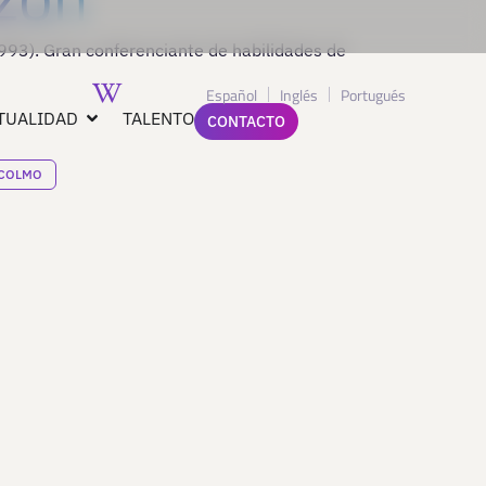
93). Gran conferenciante de habilidades de
Español
Inglés
Portugués
TUALIDAD
TALENTO
CONTACTO
COLMO