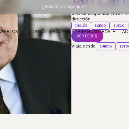
¿Buscas un speaker?
CEO de Grupo SAS (1981-19
dirección.
INGLÉS
SUECO
SUECO
XPERTOS
CONSULTORÍA
SOBRE NOSOTROS
AC
VER PERFIL
Viaja desde
SUECIA
ESTO