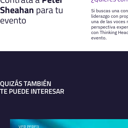
Sheahan
para tu
Si buscas una con
evento
liderazgo con pro
una de las voces 
perspectiva expert
con Thinking Head
evento.
QUIZÁS TAMBIÉN
TE PUEDE INTERESAR
VER PERFIL