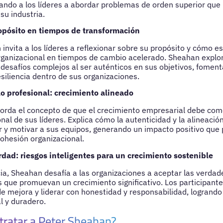
irando a los líderes a abordar problemas de orden superior qu
 su industria.
opósito en tiempos de transformación
invita a los líderes a reflexionar sobre su propósito y cómo es
ganizacional en tiempos de cambio acelerado. Sheahan explor
desafíos complejos al ser auténticos en sus objetivos, foment
siliencia dentro de sus organizaciones.
lo profesional: crecimiento alineado
orda el concepto de que el crecimiento empresarial debe com
nal de sus líderes. Explica cómo la autenticidad y la alineaci
ar y motivar a sus equipos, generando un impacto positivo que 
cohesión organizacional.
rdad: riesgos inteligentes para un crecimiento sostenible
ia, Sheahan desafía a las organizaciones a aceptar las verdade
s que promuevan un crecimiento significativo. Los participan
 de mejora y liderar con honestidad y responsabilidad, logrand
l y duradero.
tratar a Peter Sheahan?