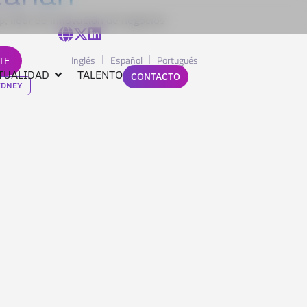
, líder de innovación de negocios
Inglés
Español
Portugués
TE
TUALIDAD
TALENTO
CONTACTO
IDNEY