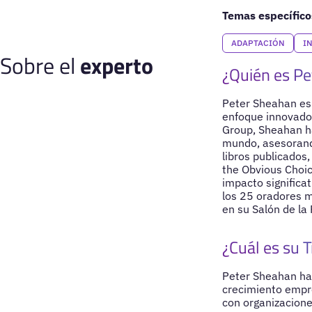
Temas específico
ADAPTACIÓN
I
Sobre el
experto
¿Quién es P
Peter Sheahan es 
enfoque innovador
Group, Sheahan ha
mundo, asesorando
libros publicados
the Obvious Choi
impacto significa
los 25 oradores m
en su Salón de la
¿Cuál es su T
Peter Sheahan ha 
crecimiento empre
con organizacione