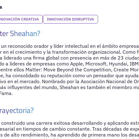
s
NNOVACIÓN CREATIVA
INNOVACIÓN DISRUPTIVA
eter Sheahan?
un reconocido orador y líder intelectual en el ámbito empresar
 en el crecimiento y la transformación organizacional. Como f
 liderado una firma global con presencia en más de 23 ciudad
 a líderes de empresas como Apple, Microsoft, Hyundai, IBM, 
, entre ellos Matter: Move Beyond the Competition, Create M
ce, ha consolidado su reputación como un pensador que ayuda
tivo en el mercado. Nombrado por la Asociación Nacional de 
ás influyentes del mundo, Sheahan es también el miembro más
 Fama.
rayectoria?
construido una carrera exitosa desarrollando y aplicando estr
sarial en tiempos de cambio constante. Tras décadas de exp
s de alto rendimiento, ha aprendido de primera mano los desa