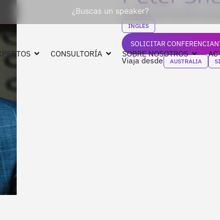
¿Buscas un speaker?
Fundador de Karrikins Group
INGLÉS
SOLICITAR CONFERENCIAN
XPERTOS
CONSULTORÍA
SOBRE NOSOTROS
AC
Viaja desde
AUSTRALIA
S