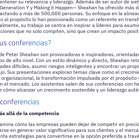
tener su relevancia y liderazgo. Además de ser autor de siet
, Generation Y y Making it Happen— Sheahan ha ofrecido más 
actando a más de 500,000 personas. Su enfoque en la alineaci
do al propósito lo han posicionado como un referente en trans
almente, su trabajo se centra en inspirar a líderes para asumi
aciones que no solo compiten, sino que crean un impacto posit
us conferencias?
de Peter Sheahan son provocadoras e inspiradoras, orientadas
os de alto nivel. Con un estilo dinámico y directo, Sheahan ret
ades difíciles, asumir riesgos inteligentes y encontrar un pro
ajo. Sus presentaciones exploran temas clave como el crecim
o organizacional, la transformación impulsada por el propósito 
 en el mercado. Los asistentes salen de sus conferencias con h
de cómo alcanzar un crecimiento sostenible y un liderazgo auté
 conferencias
ás allá de la competencia
amina cómo las empresas pueden dejar de competir en precios
rse en generar valor significativo para sus clientes y el merc
nta estrategias para convertirse en la opción preferida a travé