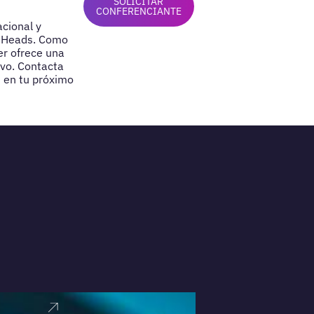
SOLICITAR
CONFERENCIANTE
cional y
g Heads. Como
er ofrece una
ivo. Contacta
 en tu próximo
VER PERFI