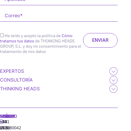
He leído y acepto la política de
Cómo
tratamos tus datos
de THINKING HEADS
GROUP, S.L. y doy mi consentimiento para el
tratamiento de mis datos
EXPERTOS
CONSULTORÍA
THINKING HEADS
MADRID
MIAMI
SEÚL
LISBOA
+34
+1
+82
‪+351
91
(305)
(10)
213880042