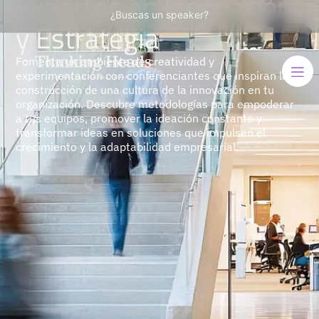
Expertos en Innovación
¿Buscas un speaker?
y Estrategia
Fomenta un ambiente de creatividad y
experimentación con conferenciantes que inspiran la
construcción de una cultura de la innovación en tu
organización. Descubre metodologías para empoderar
a tus equipos, promover la ideación constante y
transformar ideas en soluciones que impulsen el
crecimiento y la adaptabilidad empresarial.