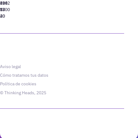
310
424
8942
77
13
6800
40
20
Aviso legal
Cómo tratamos tus datos
Política de cookies
© Thinking Heads, 2025