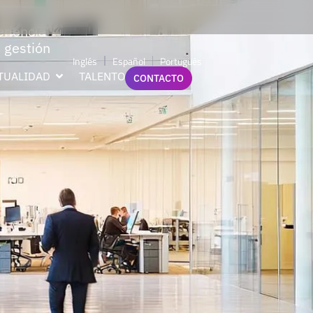
eriencia
, gestión
Inglés
Español
Portugués
TUALIDAD
TALENTO
CONTACTO