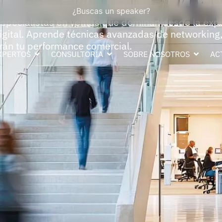
s
¿Buscas un speaker?
especialistas en ventas que dominan desde la exp
digital. Aprende técnicas avanzadas de networking
rán tu performance comercial.
XPERTOS
CONSULTORÍA
SOBRE NOSOTROS
AC