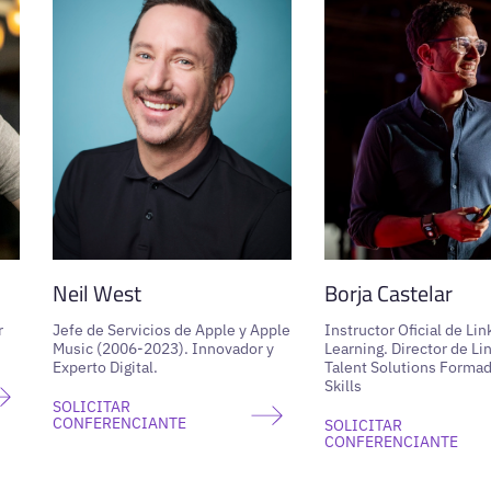
Neil West
Borja Castelar
r
Jefe de Servicios de Apple y Apple
Instructor Oficial de Li
Music (2006-2023). Innovador y
Learning. Director de Li
Experto Digital.
Talent Solutions Formad
Skills
SOLICITAR
CONFERENCIANTE
SOLICITAR
CONFERENCIANTE