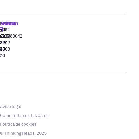
MADRID
MIAMI
SEÚL
LISBOA
+34
+1
+82
‪+351
91
(305)
(10)
213880042
310
424
8942
77
13
6800
40
20
Aviso legal
Cómo tratamos tus datos
Política de cookies
© Thinking Heads, 2025