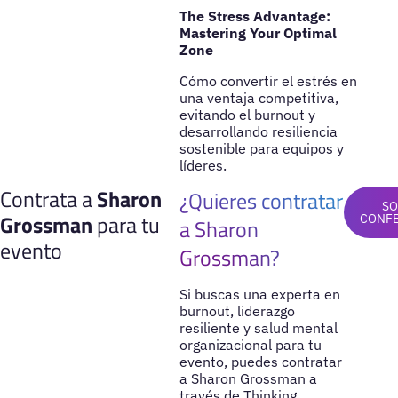
The Stress Advantage:
Mastering Your Optimal
Zone
Cómo convertir el estrés en
una ventaja competitiva,
evitando el burnout y
desarrollando resiliencia
sostenible para equipos y
líderes.
Contrata a
Sharon
¿Quieres contratar
SO
Grossman
para tu
CONF
a Sharon
evento
Grossman?
Si buscas una experta en
burnout, liderazgo
resiliente y salud mental
organizacional para tu
evento, puedes contratar
a Sharon Grossman a
través de Thinking