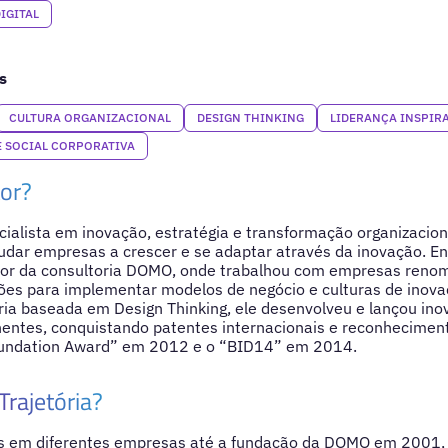
IGITAL
s
CULTURA ORGANIZACIONAL
DESIGN THINKING
LIDERANÇA INSPIR
 SOCIAL CORPORATIVA
or?
ialista em inovação, estratégia e transformação organizacion
dar empresas a crescer e se adaptar através da inovação. En
dor da consultoria DOMO, onde trabalhou com empresas renom
ões para implementar modelos de negócio e culturas de inov
ria baseada em Design Thinking, ele desenvolveu e lançou in
nentes, conquistando patentes internacionais e reconhecimen
Foundation Award” em 2012 e o “BID14” em 2014.
Trajetória?
os em diferentes empresas até a fundação da DOMO em 2001,