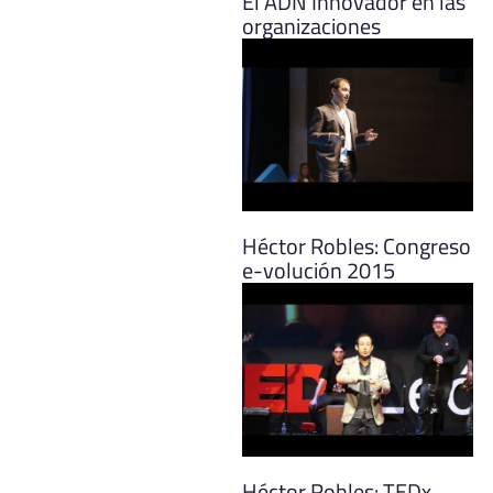
El ADN Innovador en las
organizaciones
Héctor Robles: Congreso
e-volución 2015
Héctor Robles: TEDx