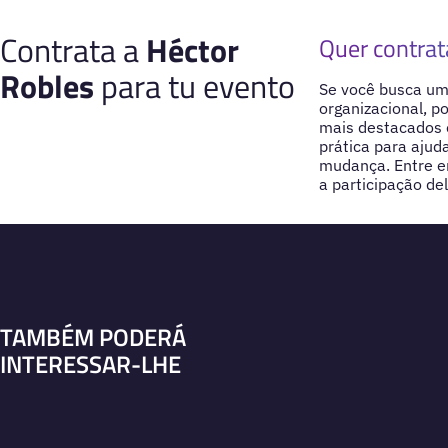
Contrata a
Héctor
Quer contrat
Robles
para tu evento
Se você busca um
organizacional, p
mais destacados e
prática para aju
mudança. Entre e
a participação de
TAMBÉM PODERÁ
INTERESSAR-LHE