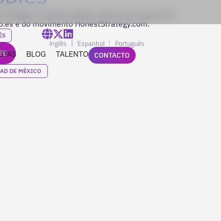
estratégia e transformação cultural de empresas e
.es e do movimento HonestStrategy.com.
ÊS
Inglês
Espanhol
Português
TE
STAS
BLOG
TALENTO
CONTACTO
AD DE MÉXICO