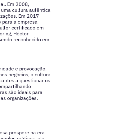
eal. Em 2008,
e uma cultura autêntica
nizações. Em 2017
s para a empresa
ltor certificado em
oring, Héctor
 sendo reconhecido em
midade e provocação.
os negócios, a cultura
ipantes a questionar os
compartilhando
ras são ideais para
uas organizações.
resa prospere na era
xemplos práticos, ele