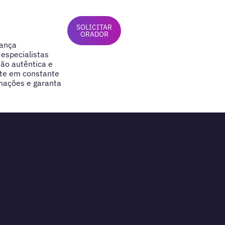
SOLICITAR
ORADOR
dança
especialistas
ão autêntica e
te em constante
mações e garanta