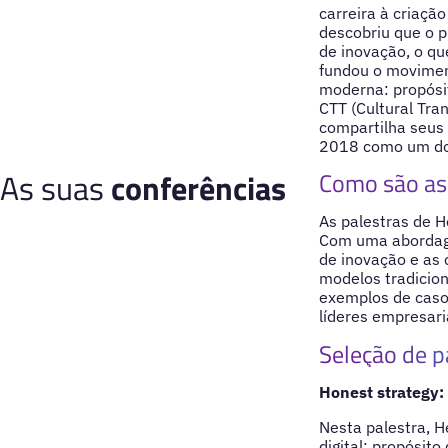
carreira à criaçã
descobriu que o p
de inovação, o qu
fundou o movimen
moderna: propósit
CTT (Cultural Tra
compartilha seus 
2018 como um dos
As suas
conferências
Como são as 
As palestras de 
Com uma abordagem
de inovação e as 
modelos tradicion
exemplos de casos
líderes empresari
Seleção de p
Honest strategy:
Nesta palestra, H
digital: propósito