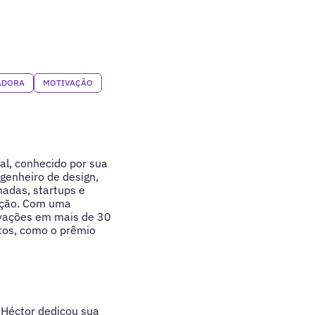
ADORA
MOTIVAÇÃO
al, conhecido por sua
genheiro de design,
adas, startups e
ação. Com uma
ovações em mais de 30
tos, como o prêmio
 Héctor dedicou sua