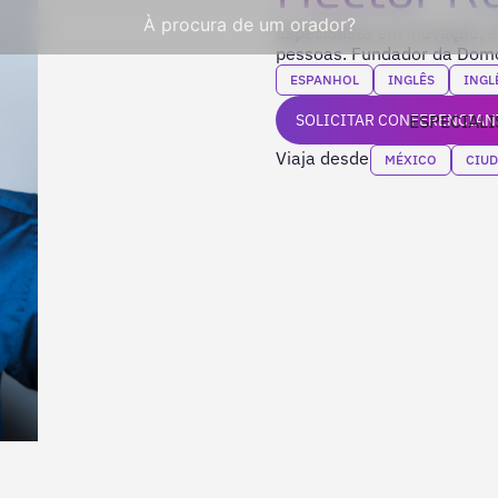
À procura de um orador?
Especialista em inovação, 
pessoas. Fundador da Domo
ESPANHOL
INGLÊS
INGL
SOLICITAR CONFERENCIAN
ESPECIALI
Viaja desde
MÉXICO
CIUD