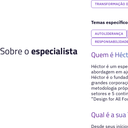
TRANSFORMAÇÃO D
Temas específico
AUTOLIDERANÇA
RESPONSABILIDADE
Sobre o
especialista
Quem é Héct
Héctor é um espec
abordagem em aju
Héctor é o funda
grandes corporaç
metodologia próp
setores e 5 conti
“Design for All 
Qual é a sua 
Desde seus iníci