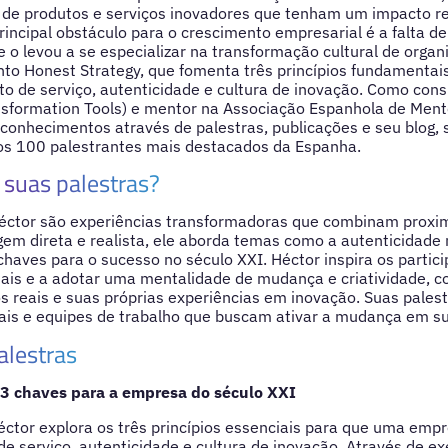
o de produtos e serviços inovadores que tenham um impacto r
rincipal obstáculo para o crescimento empresarial é a falta d
e o levou a se especializar na transformação cultural de orga
to Honest Strategy, que fomenta três princípios fundamentai
o de serviço, autenticidade e cultura de inovação. Como consu
nsformation Tools) e mentor na Associação Espanhola de Ment
conhecimentos através de palestras, publicações e seu blog,
 100 palestrantes mais destacados da Espanha.
suas palestras?
Héctor são experiências transformadoras que combinam proxi
 direta e realista, ele aborda temas como a autenticidade n
chaves para o sucesso no século XXI. Héctor inspira os partic
ais e a adotar uma mentalidade de mudança e criatividade, 
 reais e suas próprias experiências em inovação. Suas palest
ais e equipes de trabalho que buscam ativar a mudança em s
alestras
 3 chaves para a empresa do século XXI
éctor explora os três princípios essenciais para que uma emp
 de serviço, autenticidade e cultura de inovação. Através de e