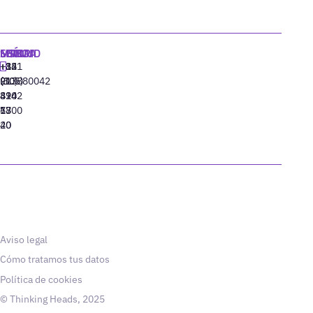
MADRID
MIAMI
SEÚL
LISBOA
+34
+1
+82
‪+351
91
(305)
(10)
213880042
310
424
8942
77
13
6800
40
20
Aviso legal
Cómo tratamos tus datos
Política de cookies
© Thinking Heads, 2025