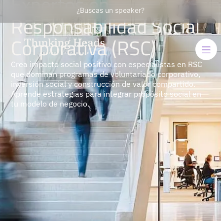
Expertos en
¿Buscas un speaker?
Responsabilidad Social
Corporativa (RSC)
Crea impacto social positivo con especialistas en RSC
que dominan programas de voluntariado corporativo,
inversión social y construcción de valor compartido.
Aprende estrategias para integrar propósito social en
tu modelo de negocio.