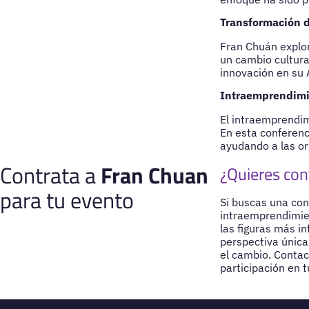
Transformación di
Fran Chuán explor
un cambio cultura
innovación en su A
Intraemprendimie
El intraemprendim
En esta conferenc
ayudando a las or
Contrata a
Fran Chuan
¿Quieres con
para tu evento
Si buscas una conf
intraemprendimie
las figuras más i
perspectiva única
el cambio. Conta
participación en 