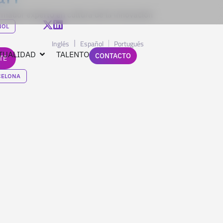
ormador experto en cultura de la innovación
ÑOL
Inglés
Español
Portugués
TUALIDAD
TALENTO
CONTACTO
TE
CELONA