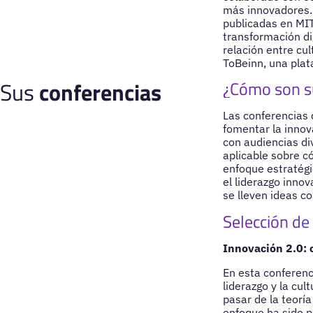
más innovadores. 
publicadas en MIT
transformación di
relación entre cul
ToBeinn, una plat
Sus
conferencias
¿Cómo son s
Las conferencias 
fomentar la innov
con audiencias di
aplicable sobre c
enfoque estratégi
el liderazgo innov
se lleven ideas c
Selección de
Innovación 2.0: 
En esta conferenc
liderazgo y la cu
pasar de la teorí
enfoque ha sido p