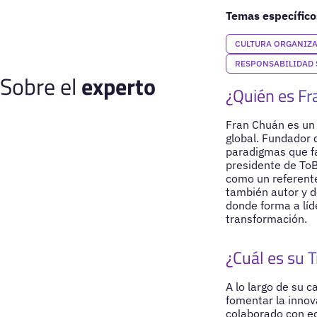
Temas específico
CULTURA ORGANIZ
RESPONSABILIDAD 
Sobre el
experto
¿Quién es Fr
Fran Chuán es un 
global. Fundador 
paradigmas que fa
presidente de ToB
como un referente
también autor y d
donde forma a líd
transformación.
¿Cuál es su T
A lo largo de su 
fomentar la innov
colaborado con eq