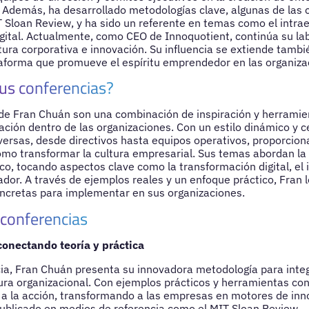
Además, ha desarrollado metodologías clave, algunas de las 
 Sloan Review, y ha sido un referente en temas como el intra
gital. Actualmente, como CEO de Innoquotient, continúa su lab
tura corporativa e innovación. Su influencia se extiende tambi
aforma que promueve el espíritu emprendedor en las organiza
us conferencias?
de Fran Chuán son una combinación de inspiración y herramie
ación dentro de las organizaciones. Con un estilo dinámico y 
versas, desde directivos hasta equipos operativos, proporciona
ómo transformar la cultura empresarial. Sus temas abordan la
co, tocando aspectos clave como la transformación digital, el
ador. A través de ejemplos reales y un enfoque práctico, Fran 
oncretas para implementar en sus organizaciones.
 conferencias
conectando teoría y práctica
ia, Fran Chuán presenta su innovadora metodología para integr
ltura organizacional. Con ejemplos prácticos y herramientas c
a a la acción, transformando a las empresas en motores de inn
ublicado en medios de referencia como el MIT Sloan Review.