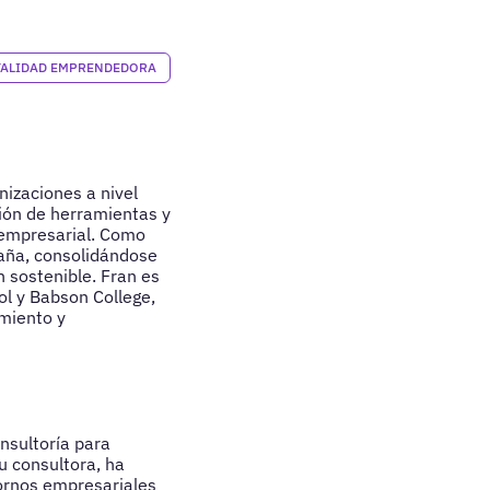
ALIDAD EMPRENDEDORA
nizaciones a nivel
ción de herramientas y
o empresarial. Como
paña, consolidándose
 sostenible. Fran es
ol y Babson College,
imiento y
nsultoría para
u consultora, ha
tornos empresariales