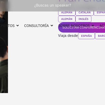
¿Buscas un speaker?
Consultor, investigador y f
ALEMÁN
CATALÁN
ESPA
ALEMÁN
INGLÉS
XPERTOS
CONSULTORÍA
SOBRE NOSOTROS
AC
SOLICITAR CONFERENCIAN
Viaja desde
ESPAÑA
BAR