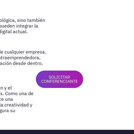
ológica, sino también
pueden integrar la
gital actual.
de cualquier empresa.
intraemprendedora,
vación desde dentro.
SOLICITAR
CONFERENCIANTE
n y el
ds. Como una de
ece una
a creatividad y
gura su