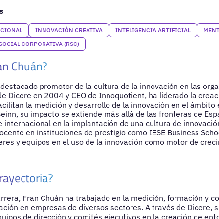
s
ACIONAL
INNOVACIÓN CREATIVA
INTELIGENCIA ARTIFICIAL
MENT
SOCIAL CORPORATIVA (RSC)
an Chuán?
destacado promotor de la cultura de la innovación en las orga
de Dicere en 2004 y CEO de Innoquotient, ha liderado la crea
cilitan la medición y desarrollo de la innovación en el ámbit
einn, su impacto se extiende más allá de las fronteras de Es
 internacional en la implantación de una cultura de innovación
ocente en instituciones de prestigio como IESE Business Scho
eres y equipos en el uso de la innovación como motor de crec
rayectoria?
carrera, Fran Chuán ha trabajado en la medición, formación y co
ación en empresas de diversos sectores. A través de Dicere, s
uipos de dirección y comités ejecutivos en la creación de en