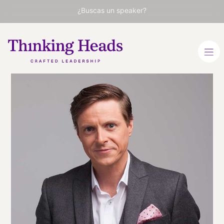
¿Buscas un speaker?
James
Taylor
Autor de SuperCreativity y
líder en creatividad en la
era de la IA
ESPAÑOL
INGLÉS
VER PERFIL
Viaja
EMIRATOS
ÁRABES UNIDOS