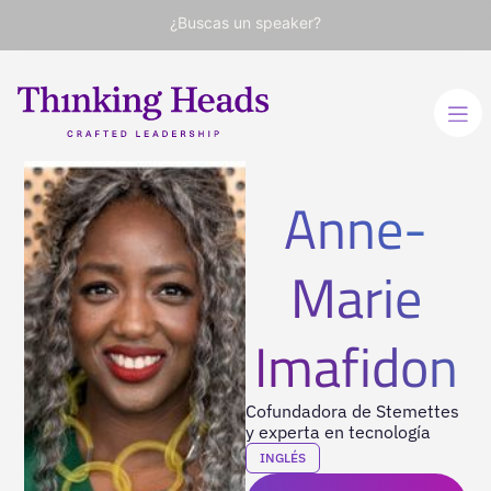
¿Buscas un speaker?
Anne-
Marie
Imafidon
Cofundadora de Stemettes
y experta en tecnología
INGLÉS