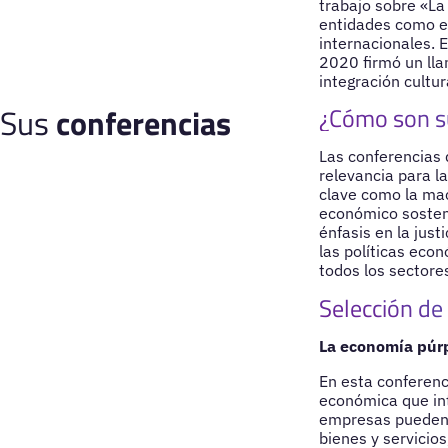
trabajo sobre «La
entidades como el
internacionales. 
2020 firmó un lla
integración cultur
Sus
conferencias
¿Cómo son s
Las conferencias
relevancia para l
clave como la mac
económico sosteni
énfasis en la jus
las políticas eco
todos los sectore
Selección de
La economía púrpu
En esta conferen
económica que int
empresas pueden p
bienes y servicio