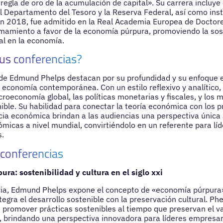
 regla de oro de la acumulación de capital». Su carrera incluy
 Departamento del Tesoro y la Reserva Federal, así como inst
En 2018, fue admitido en la Real Academia Europea de Doctore
mamiento a favor de la economía púrpura, promoviendo la sost
al en la economía.
us conferencias?
 de Edmund Phelps destacan por su profundidad y su enfoque 
a economía contemporánea. Con un estilo reflexivo y analítico
roeconomía global, las políticas monetarias y fiscales, y los 
ble. Su habilidad para conectar la teoría económica con los 
ticia económica brindan a las audiencias una perspectiva única
nómicas a nivel mundial, convirtiéndolo en un referente para l
s.
 conferencias
ra: sostenibilidad y cultura en el siglo xxi
cia, Edmund Phelps expone el concepto de «economía púrpura»
egra el desarrollo sostenible con la preservación cultural. Ph
romover prácticas sostenibles al tiempo que preservan el val
s, brindando una perspectiva innovadora para líderes empresar