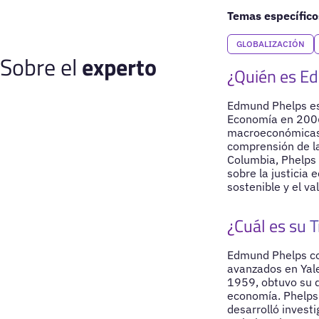
Temas específico
GLOBALIZACIÓN
Sobre el
experto
¿Quién es E
Edmund Phelps es
Economía en 2006 
macroeconómicas.
comprensión de la
Columbia, Phelps 
sobre la justicia
sostenible y el va
¿Cuál es su T
Edmund Phelps com
avanzados en Yal
1959, obtuvo su d
economía. Phelps
desarrolló invest