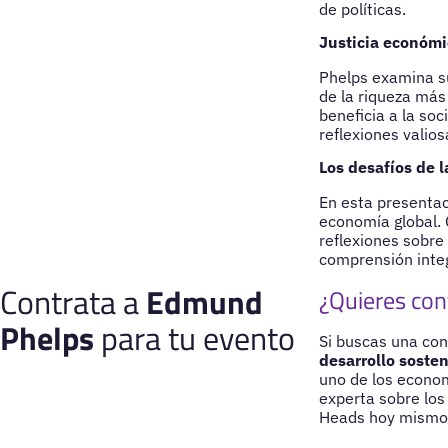
de políticas.
Justicia económi
Phelps examina su
de la riqueza más
beneficia a la so
reflexiones valio
Los desafíos de 
En esta presentac
economía global. 
reflexiones sobre
comprensión integ
Contrata a
Edmund
¿Quieres con
Phelps
para tu evento
Si buscas una co
desarrollo sosten
uno de los econom
experta sobre los
Heads hoy mismo p