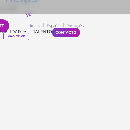
 en 2006
Inglés
Español
Portugués
TE
TUALIDAD
TALENTO
CONTACTO
NEW YORK