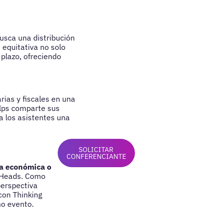
usca una distribución
 equitativa no solo
 plazo, ofreciendo
rias y fiscales en una
elps comparte sus
a los asistentes una
SOLICITAR
CONFERENCIANTE
ia económica o
g Heads. Como
perspectiva
con Thinking
mo evento.