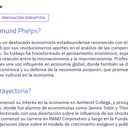
s
INNOVACIÓN DISRUPTIVA
dmund Phelps?
 un destacado economista estadounidense reconocido con el
por sus revolucionarios aportes en el análisis de las compen
 Su trabajo ha transformado el pensamiento económico, espe
 relación entre la microeconomía y la macroeconomía. Profeso
es una voz influyente en economía global, donde también se d
 económica y su defensa de la «economía púrpura», que promue
lor cultural en la economía.
rayectoria?
enzó su interés en la economía en Amherst College, y prosig
e, donde fue alumno de economistas como James Tobin y Thom
octorado con una disertación sobre la influencia de los shoc
 comenzó su carrera en RAND Corporation y luego en la Funda
igaciones clave sobre el modelo de crecimiento exógeno y publi