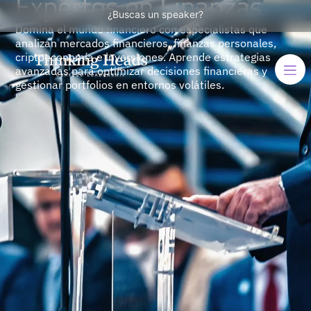
Expertos en Finanzas
¿Buscas un speaker?
Domina el mundo financiero con especialistas que
analizan mercados financieros, finanzas personales,
criptoeconomía e inversiones. Aprende estrategias
avanzadas para optimizar decisiones financieras y
gestionar portfolios en entornos volátiles.