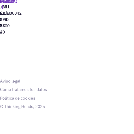
MADRID
MIAMI
SEÚL
LISBOA
+34
+1
+82
‪+351
91
(305)
(10)
213880042
310
424
8942
77
13
6800
40
20
Aviso legal
Cómo tratamos tus datos
Política de cookies
© Thinking Heads, 2025