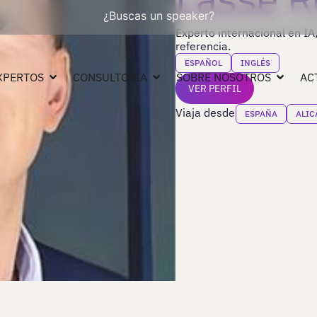
¿Buscas un speaker?
Experto internacional en IA
referencia.
ESPAÑOL
INGLÉS
XPERTOS
CONSULTORÍA
SOBRE NOSOTROS
AC
VER PERFIL
Viaja desde
ESPAÑA
ALIC