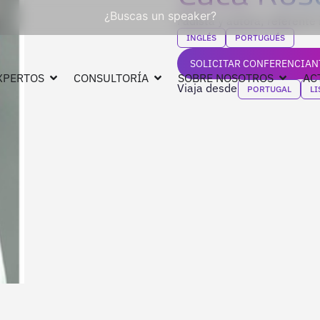
¿Buscas un speaker?
Fadista y autora; referente 
INGLÉS
PORTUGUÉS
SOLICITAR CONFERENCIAN
XPERTOS
CONSULTORÍA
SOBRE NOSOTROS
AC
Viaja desde
PORTUGAL
L