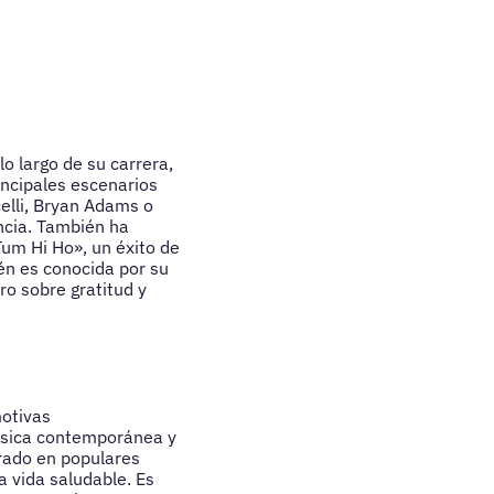
o largo de su carrera,
incipales escenarios
elli, Bryan Adams o
ncia. También ha
um Hi Ho», un éxito de
én es conocida por su
bro sobre gratitud y
motivas
música contemporánea y
rado en populares
 vida saludable. Es