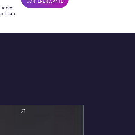
CONFERENCIANTE
 puedes
antizan
VER PERFI