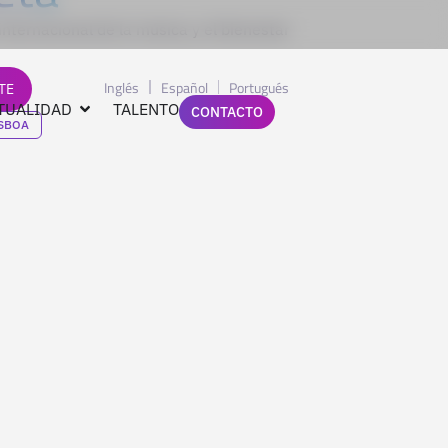
internacional de la música y el bienestar
Inglés
Español
Portugués
TE
TUALIDAD
TALENTO
CONTACTO
ISBOA