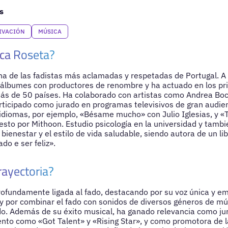
s
IVACIÓN
MÚSICA
ca Roseta?
a de las fadistas más aclamadas y respetadas de Portugal. A l
 álbumes con productores de renombre y ha actuado en los pr
ás de 50 países. Ha colaborado con artistas como Andrea Boc
articipado como jurado en programas televisivos de gran audie
idiomas, por ejemplo, «Bésame mucho» con Julio Iglesias, y «T
to por Mithoon. Estudio psicología en la universidad y tambi
 bienestar y el estilo de vida saludable, siendo autora de un li
ado e ser feliz».
rayectoria?
rofundamente ligada al fado, destacando por su voz única y e
 y por combinar el fado con sonidos de diversos géneros de 
o. Además de su éxito musical, ha ganado relevancia como ju
nto como «Got Talent» y «Rising Star», y como promotora de la