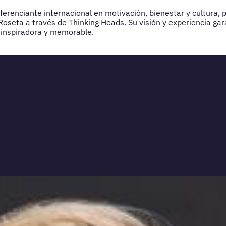
ferenciante internacional en motivación, bienestar y cultura,
Roseta a través de Thinking Heads. Su visión y experiencia gar
 inspiradora y memorable.