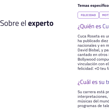
Temas específico
FELICIDAD
MOT
Sobre el
experto
¿Quién es Cu
Cuca Roseta es un
ha publicado diez
nacionales y en m
David Bisbal, y p
cantado en otros 
Bollywood compues
vinculación con el
felicidad: «O teu f
¿Cuál es su t
Su carrera está p
interpretaciones,
músicas del mund
programas de tale