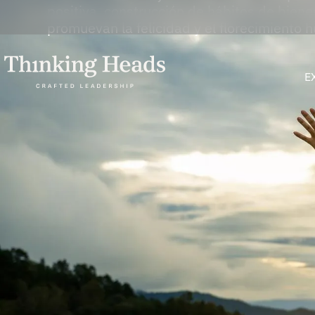
positiva, construcción de hábitos de biene
promuevan la felicidad y el florecimiento 
E