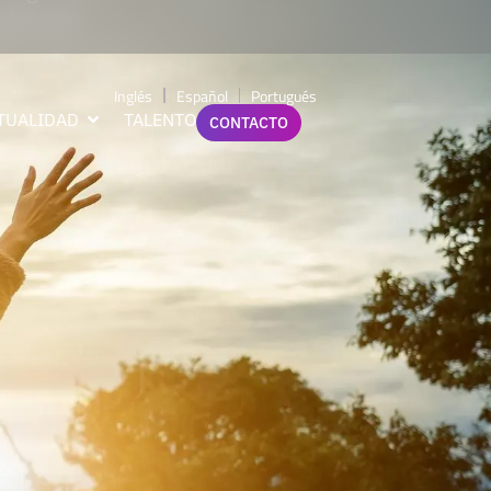
nales que
Inglés
Español
Portugués
TUALIDAD
TALENTO
CONTACTO