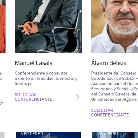
Manuel Casals
Álvaro Beleza
a.
Conferenciante y consultor
Presidente del Consejo
a
experto en felicidad, bienestar y
Coordinador de SEDES –
liderazgo
Asociación para el Desar
Económico y Social, y P
del Consejo General de 
SOLICITAR
CONFERENCIANTE
Universidad del Algarve
SOLICITAR
CONFERENCIANTE
VER PERFIL
VER PERFIL