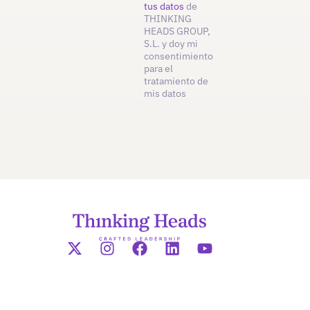
tus datos
de
THINKING
HEADS GROUP,
S.L. y doy mi
consentimiento
para el
tratamiento de
mis datos