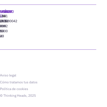
MADRID
MIAMI
SEÚL
LISBOA
+34
+1
+82
‪+351
91
(305)
(10)
213880042
310
424
8942
77
13
6800
40
20
Aviso legal
Cómo tratamos tus datos
Política de cookies
© Thinking Heads, 2025