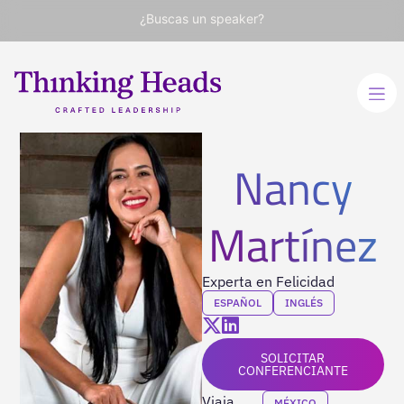
¿Buscas un speaker?
Nancy
Martínez
Experta en Felicidad
ESPAÑOL
INGLÉS
SOLICITAR
CONFERENCIANTE
Viaja
MÉXICO