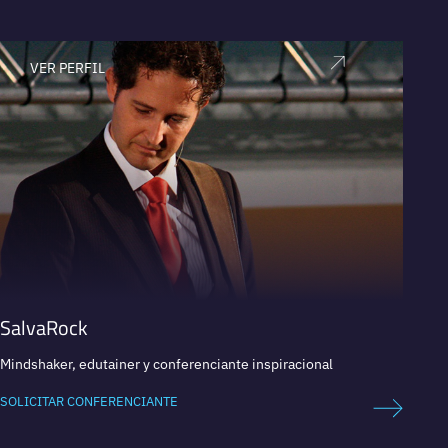
VER PERFIL
V
SalvaRock
Jorge
Mindshaker, edutainer y conferenciante inspiracional
Autores
SOLICITAR CONFERENCIANTE
SOLICI