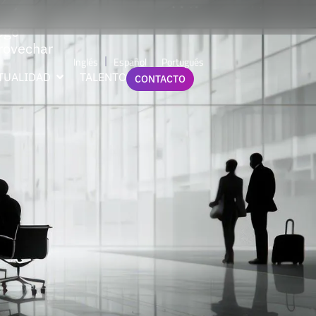
sgo
provechar
Inglés
Español
Portugués
TUALIDAD
TALENTO
CONTACTO