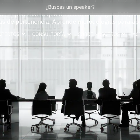
¿Buscas un speaker?
con especialistas que dominan estrategias D&I, se
uras de pertenencia. Aprende metodologías para a
XPERTOS
CONSULTORÍA
SOBRE NOSOTROS
AC