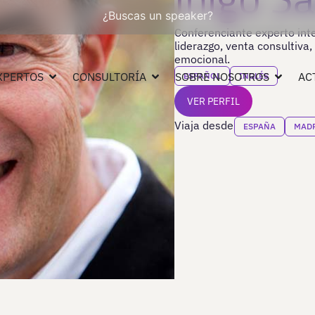
¿Buscas un speaker?
Conferenciante experto inte
liderazgo, venta consultiva,
emocional.
XPERTOS
CONSULTORÍA
SOBRE NOSOTROS
AC
ESPAÑOL
INGLÉS
VER PERFIL
Viaja desde
ESPAÑA
MAD