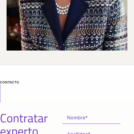
desde
MADRID
CONTACTO
Contratar
experto