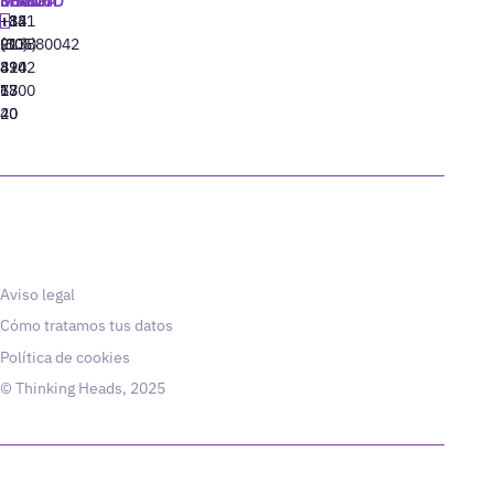
+34
+1
+82
‪+351
91
(305)
(10)
213880042
310
424
8942
77
13
6800
40
20
Aviso legal
Cómo tratamos tus datos
Política de cookies
© Thinking Heads, 2025