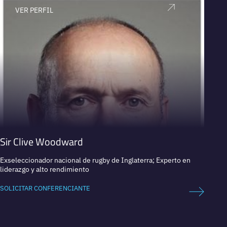
VER PERFIL
V
Sir Clive Woodward
Alond
Exseleccionador nacional de rugby de Inglaterra; Experto en
Direct
liderazgo y alto rendimiento
SOLICI
SOLICITAR CONFERENCIANTE