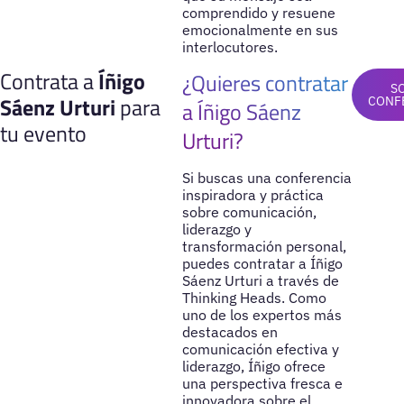
comprendido y resuene
emocionalmente en sus
interlocutores.
Contrata a
Íñigo
¿Quieres contratar
S
Sáenz Urturi
para
CONF
a Íñigo Sáenz
tu evento
Urturi?
Si buscas una conferencia
inspiradora y práctica
sobre comunicación,
liderazgo y
transformación personal,
puedes contratar a Íñigo
Sáenz Urturi a través de
Thinking Heads. Como
uno de los expertos más
destacados en
comunicación efectiva y
liderazgo, Íñigo ofrece
una perspectiva fresca e
innovadora sobre el