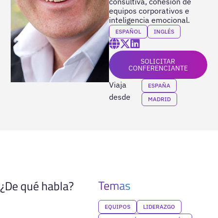
consultiva, cohesión de
equipos corporativos e
inteligencia emocional.
ESPAÑOL
INGLÉS
SOLICITAR
CONFERENCIANTE
Viaja
ESPAÑA
desde
MADRID
Temas
¿De qué habla?
EQUIPOS
LIDERAZGO