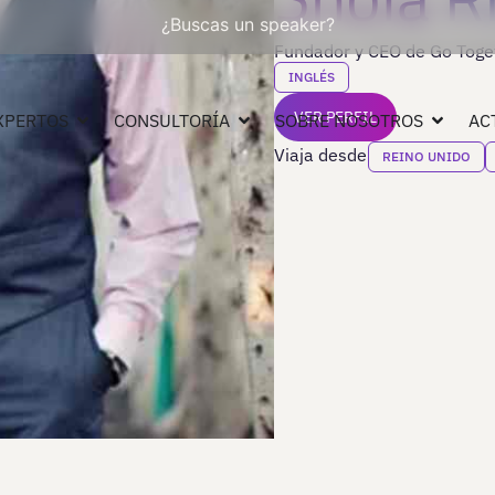
¿Buscas un speaker?
Fundador y CEO de Go Toge
INGLÉS
VER PERFIL
XPERTOS
CONSULTORÍA
SOBRE NOSOTROS
AC
Viaja desde
REINO UNIDO