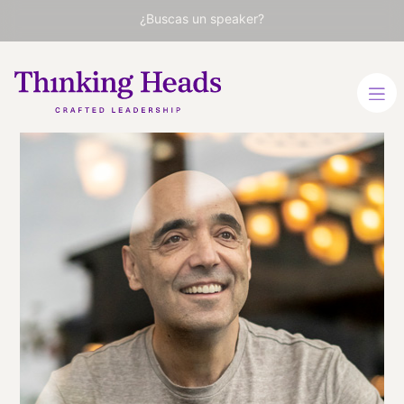
¿Buscas un speaker?
Cipri
Quintas
Visionario del networking y
líder en relaciones
humanas
ESPAÑOL
VER PERFIL
Viaja
ESPAÑA
desde
MADRID