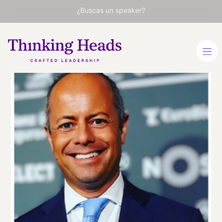
¿Buscas un speaker?
Nuno
Ferreira
Pires
Ejecutivo en consumo,
hostelería, medios y
deporte
INGLÉS
PORTUGUÉS
VER PERFIL