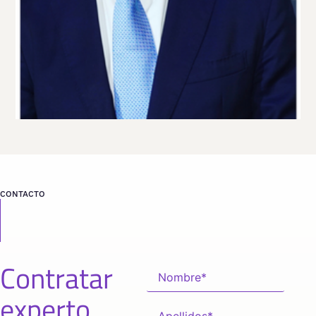
Viaja
PORTUGAL
desde
LISBOA
CONTACTO
Contratar
experto