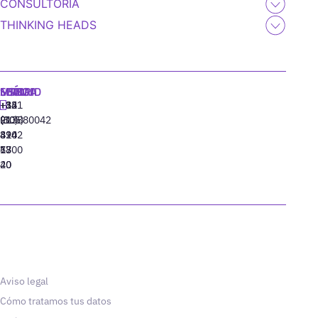
CONSULTORÍA
THINKING HEADS
MADRID
MIAMI
SEÚL
LISBOA
+34
+1
+82
‪+351
91
(305)
(10)
213880042
310
424
8942
77
13
6800
40
20
Aviso legal
Cómo tratamos tus datos