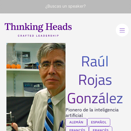
¿Buscas un speaker?
Raúl
Rojas
González
Pionero de la inteligencia
artificial
ALEMÁN
ESPAÑOL
FRANCÉS
FRANCÉS