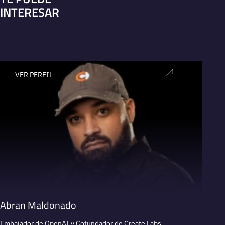
INTERESAR
VER PERFIL
V
Abran Maldonado
Adam
Embajador de OpenAI y Cofundador de Create Labs
Cofunda