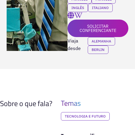
INGLÊS
ITALIANO
SOLICITAR
CONFERENCIANTE
Viaja
ALEMANHA
desde
BERLIN
Temas
Sobre o que fala?
TECNOLOGIA E FUTURO