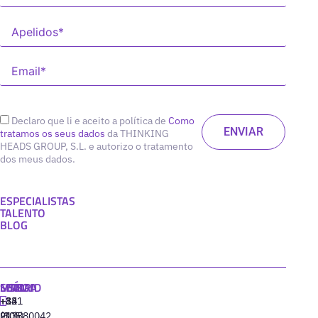
Declaro que li e aceito a política de
Como
tratamos os seus dados
da THINKING
HEADS GROUP, S.L. e autorizo o tratamento
dos meus dados.
ESPECIALISTAS
TALENTO
BLOG
MADRID
MIAMI
SEÚL
LISBOA
+34
+1
+82
‪+351
91
(305)
(10)
213880042