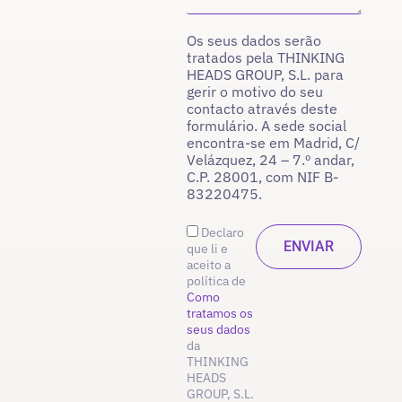
Os seus dados serão
tratados pela THINKING
HEADS GROUP, S.L. para
gerir o motivo do seu
contacto através deste
formulário. A sede social
encontra-se em Madrid, C/
Velázquez, 24 – 7.º andar,
C.P. 28001, com NIF B-
83220475.
Declaro
que li e
aceito a
política de
Como
tratamos os
seus dados
da
THINKING
HEADS
GROUP, S.L.