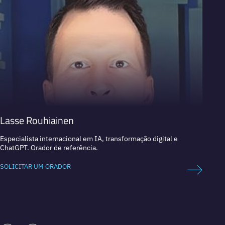
Lasse Rouhiainen
Dan 
Especialista internacional em IA, transformação digital e
Líder 
ChatGPT. Orador de referência.
Empres
SOLICITAR UM ORADOR
SOLICI