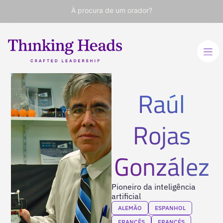
À procura de um orador?
Raúl
Rojas
González
Pioneiro da inteligência
artificial
ALEMÃO
ESPANHOL
FRANCÊS
FRANCÉS