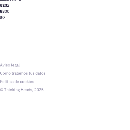
310
424
8942
77
13
6800
40
20
Aviso legal
Cómo tratamos tus datos
Política de cookies
© Thinking Heads, 2025