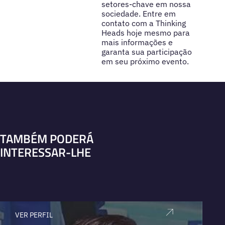
setores-chave em nossa
sociedade. Entre em
contato com a Thinking
Heads hoje mesmo para
mais informações e
garanta sua participação
em seu próximo evento.
TAMBÉM PODERÁ
INTERESSAR-LHE
VER PERFIL
V