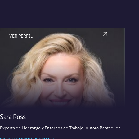
VER PERFIL
V
Sara Ross
Stev
Experta en Liderazgo y Entornos de Trabajo, Autora Bestseller
Profeso
bestsel