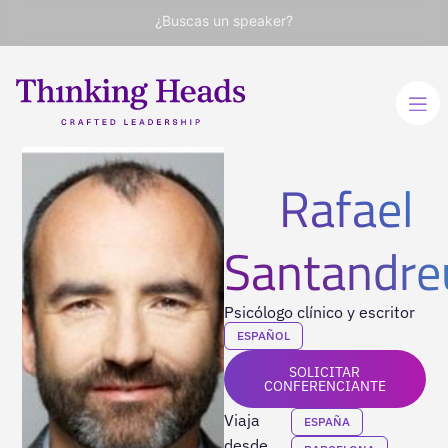
¿Buscas un speaker?
Rafael
Santandre
Psicólogo clínico y escritor
ESPAÑOL
SOLICITAR
CONFERENCIANTE
Viaja
ESPAÑA
desde