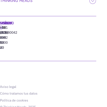
THINKING HEADS
MADRID
MIAMI
SEÚL
LISBOA
+34
+1
+82
‪+351
91
(305)
(10)
213880042
310
424
8942
77
13
6800
40
20
Aviso legal
Cómo tratamos tus datos
Política de cookies