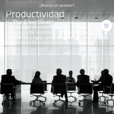
Expertos en
¿Buscas un speaker?
Productividad
Maximiza tu rendimiento con especialistas en
productividad que enseñan gestión del tiempo,
optimización de workflows, técnicas de focus y
sistemas para lograr más con menos esfuerzo. Aprende
metodologías para crear eficiencia sostenible.