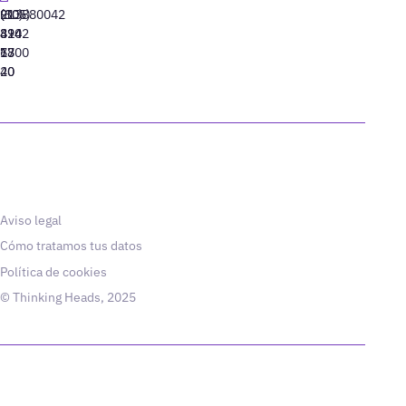
91
(305)
(10)
213880042
310
424
8942
77
13
6800
40
20
Aviso legal
Cómo tratamos tus datos
Política de cookies
© Thinking Heads, 2025