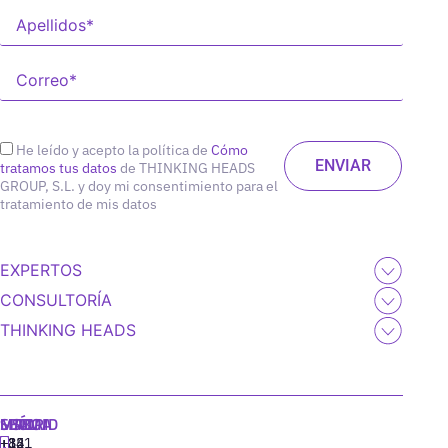
He leído y acepto la política de
Cómo
tratamos tus datos
de THINKING HEADS
GROUP, S.L. y doy mi consentimiento para el
tratamiento de mis datos
EXPERTOS
CONSULTORÍA
THINKING HEADS
MADRID
MIAMI
SEÚL
LISBOA
+34
+1
+82
‪+351