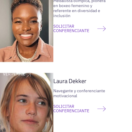
Medallista olímpica, pionera
en boxeo femenino y
referente en diversidad e
inclusión
SOLICITAR
CONFERENCIANTE
VER PERFIL
Laura Dekker
Navegante y conferenciante
motivacional
SOLICITAR
CONFERENCIANTE