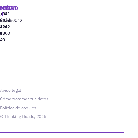
MADRID
MIAMI
SEÚL
LISBOA
+34
+1
+82
‪+351
91
(305)
(10)
213880042
310
424
8942
77
13
6800
40
20
Aviso legal
Cómo tratamos tus datos
Política de cookies
© Thinking Heads, 2025