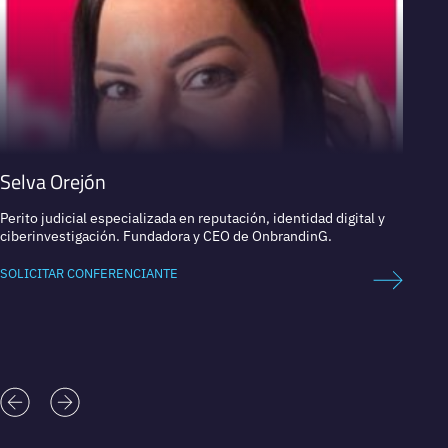
Selva Orejón
Abra
Perito judicial especializada en reputación, identidad digital y
Embaja
ciberinvestigación. Fundadora y CEO de OnbrandinG.
SOLICI
SOLICITAR CONFERENCIANTE