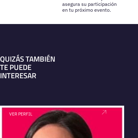
asegura su participación
en tu próximo evento.
QUIZÁS TAMBIÉN
TE PUEDE
INTERESAR
VER PERFIL
V