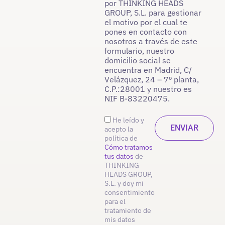
por THINKING HEADS
GROUP, S.L. para gestionar
el motivo por el cual te
pones en contacto con
nosotros a través de este
formulario, nuestro
domicilio social se
encuentra en Madrid, C/
Velázquez, 24 – 7º planta,
C.P.:28001 y nuestro es
NIF B-83220475.
He leído y
acepto la
política de
Cómo tratamos
tus datos
de
THINKING
HEADS GROUP,
S.L. y doy mi
consentimiento
para el
tratamiento de
mis datos