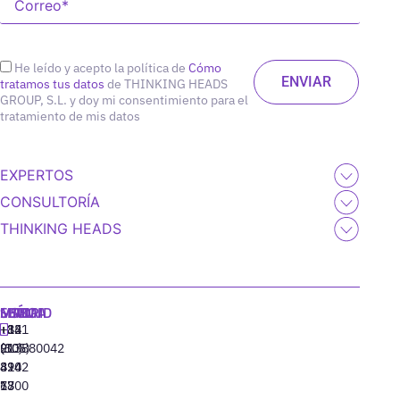
He leído y acepto la política de
Cómo
tratamos tus datos
de THINKING HEADS
GROUP, S.L. y doy mi consentimiento para el
tratamiento de mis datos
EXPERTOS
CONSULTORÍA
THINKING HEADS
MADRID
MIAMI
SEÚL
LISBOA
+34
+1
+82
‪+351
91
(305)
(10)
213880042
310
424
8942
77
13
6800