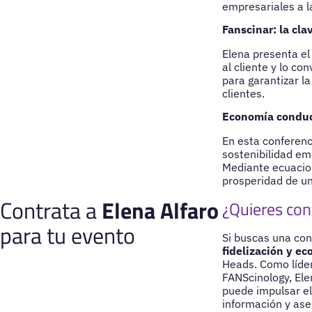
empresariales a 
Fanscinar: la clav
Elena presenta el
al cliente y lo co
para garantizar la
clientes.
Economía conduct
En esta conferenc
sostenibilidad em
Mediante ecuacione
prosperidad de un
Contrata a
Elena Alfaro
¿Quieres cont
para tu evento
Si buscas una co
fidelización y e
Heads. Como líder
FANScinology, Ele
puede impulsar e
información y ase