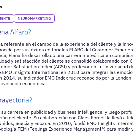
s
IENTE
NEUROMARKETING
ena Alfaro?
na referente en el campo de la experiencia del cliente y la inn
ocida por sus éxitos editoriales El ABC del Customer Experien
ce, Elena ha desarrollado una carrera meteórica en comunica
idad y satisfacción del cliente se consolidó colaborando con C
omer Satisfaction Index (ACSI) y profesor en la Universidad 
 EMO Insights International en 2010 para integrar las emocio
n 2014, su indicador EMO Index fue reconocido por la London
a evolución económica.
rayectoria?
ó su carrera en publicidad y business intelligence, y luego pro
ción del cliente. Su colaboración con Claes Fornell la llevó a li
nidos, Suecia y España. En 2010, fundó EMO Insights Interna
odología FEM (Feelings Experience Management®) para medir y