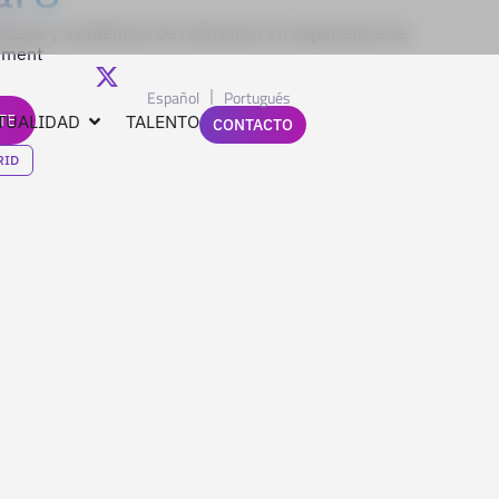
saria y académica de referencia en Experiencia de
ement
Español
Portugués
TE
TUALIDAD
TALENTO
CONTACTO
RID