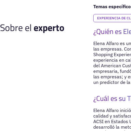
Temas específico
EXPERIENCIA DE CL
Sobre el
experto
¿Quién es El
Elena Alfaro es u
las empresas. Con
Shopping Experien
experiencia en cal
del American Cust
empresaria, fundó
las empresas; y e
un predictor de l
¿Cuál es su T
Elena Alfaro inici
calidad y satisfac
ACSI en Estados U
desarrolló la met