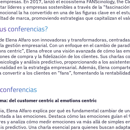
empresas. En 2017, lanzó el ecosistema FANScinology, the Cl
tar líderes y empresas sostenibles a través de la “fascinación
ocional la ha convertido en una de las figuras clave en el estu
ealtad de marca, promoviendo estrategias que capitalizan el va
us conferencias?
de Elena Alfaro son innovadoras y transformadoras, centradas
la gestión empresarial. Con un enfoque en el cambio de para
ons centric”, Elena ofrece una visión avanzada de cómo las e
ones de compra y la fidelización de los clientes. Sus charlas 
sicología y análisis predictivo, proporcionando a los asistent
onalidad en la estrategia empresarial. Además, Elena comparte
convertir a los clientes en “fans”, fomentando la rentabilidad
 conferencias
ma: del customer centric al emotions centric
ia, Elena Alfaro explica por qué es fundamental cambiar de un
entada a las emociones. Destaca cómo las emociones guían el
es y analiza cómo medir emociones va más allá de simples e
isis predictivo. Una charla esencial para quienes buscan adapta