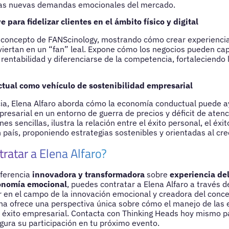
las nuevas demandas emocionales del mercado.
e para fidelizar clientes en el ámbito físico y digital
 concepto de FANScinology, mostrando cómo crear experiencia
nviertan en un “fan” leal. Expone cómo los negocios pueden capi
 rentabilidad y diferenciarse de la competencia, fortaleciendo l
ual como vehículo de sostenibilidad empresarial
ia, Elena Alfaro aborda cómo la economía conductual puede a
presarial en un entorno de guerra de precios y déficit de aten
s sencillas, ilustra la relación entre el éxito personal, el éxit
 país, proponiendo estrategias sostenibles y orientadas al cre
ratar a Elena Alfaro?
nferencia
innovadora y transformadora
sobre
experiencia del
conomía emocional
, puedes contratar a Elena Alfaro a través d
 en el campo de la innovación emocional y creadora del conc
na ofrece una perspectiva única sobre cómo el manejo de las
l éxito empresarial. Contacta con Thinking Heads hoy mismo 
gura su participación en tu próximo evento.