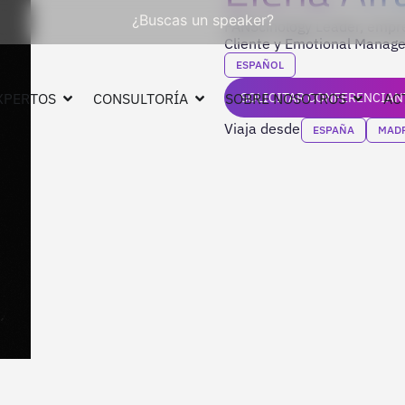
¿Buscas un speaker?
FANScinology Leader, empre
Cliente y Emotional Manag
ESPAÑOL
XPERTOS
CONSULTORÍA
SOBRE NOSOTROS
SOLICITAR CONFERENCIAN
AC
Viaja desde
ESPAÑA
MAD