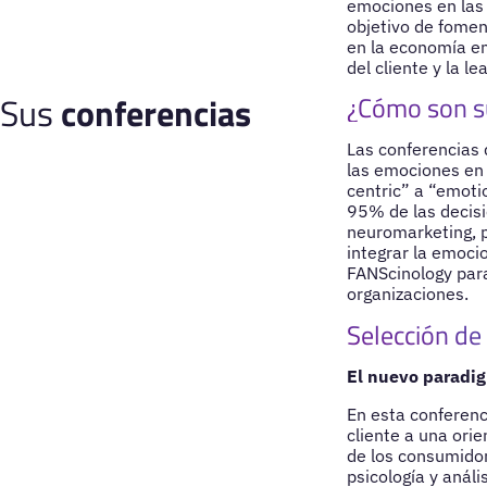
emociones en las 
objetivo de fomen
en la economía em
del cliente y la l
Sus
conferencias
¿Cómo son s
Las conferencias 
las emociones en 
centric” a “emoti
95% de las decisi
neuromarketing, p
integrar la emoci
FANScinology para 
organizaciones.
Selección de
El nuevo paradig
En esta conferenc
cliente a una ori
de los consumidor
psicología y anál