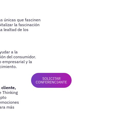
s únicas que fascinen
talizar la fascinación
a lealtad de los
yudar a la
ción del consumidor.
o empresarial y la
cimiento.
SOLICITAR
CONFERENCIANTE
 cliente,
e Thinking
epto
 emociones
para más