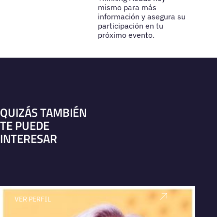
mismo para más
información y asegura su
participación en tu
próximo evento.
QUIZÁS TAMBIÉN
TE PUEDE
INTERESAR
VER PERFIL
V