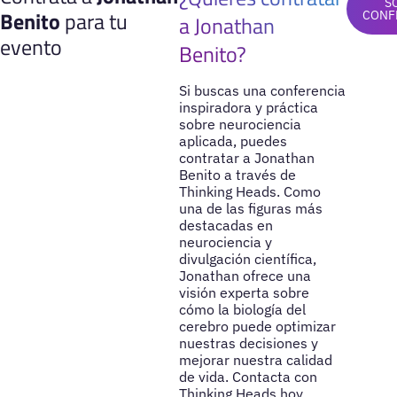
S
Benito
para tu
CONF
a Jonathan
evento
Benito?
Si buscas una conferencia
inspiradora y práctica
sobre neurociencia
aplicada, puedes
contratar a Jonathan
Benito a través de
Thinking Heads. Como
una de las figuras más
destacadas en
neurociencia y
divulgación científica,
Jonathan ofrece una
visión experta sobre
cómo la biología del
cerebro puede optimizar
nuestras decisiones y
mejorar nuestra calidad
de vida. Contacta con
Thinking Heads hoy