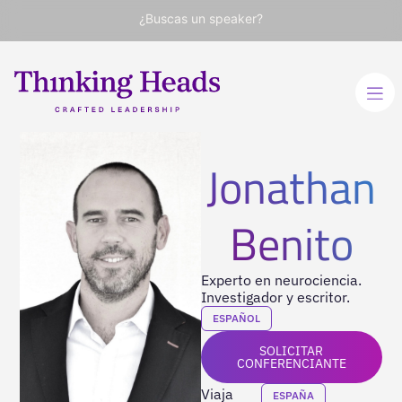
¿Buscas un speaker?
Jonathan
Benito
Experto en neurociencia.
Investigador y escritor.
ESPAÑOL
SOLICITAR
CONFERENCIANTE
Viaja
ESPAÑA