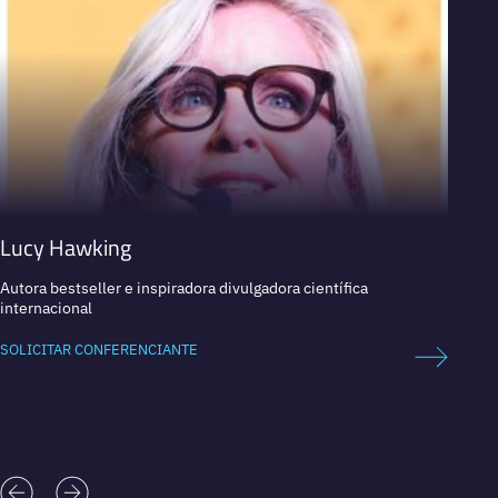
Lucy Hawking
Fabi
Autora bestseller e inspiradora divulgadora científica
Aquana
internacional
Couste
SOLICITAR CONFERENCIANTE
SOLICI