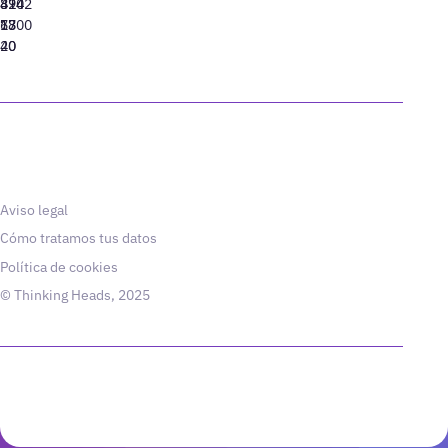
310
424
8942
77
13
6800
40
20
Aviso legal
Cómo tratamos tus datos
Política de cookies
© Thinking Heads, 2025