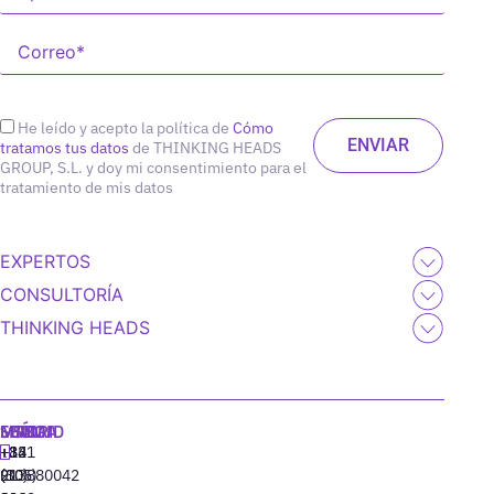
He leído y acepto la política de
Cómo
tratamos tus datos
de THINKING HEADS
GROUP, S.L. y doy mi consentimiento para el
tratamiento de mis datos
EXPERTOS
CONSULTORÍA
THINKING HEADS
MADRID
MIAMI
SEÚL
LISBOA
+34
+1
+82
‪+351
91
(305)
(10)
213880042