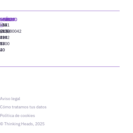
MADRID
MIAMI
SEÚL
LISBOA
+34
+1
+82
‪+351
91
(305)
(10)
213880042
310
424
8942
77
13
6800
40
20
Aviso legal
Cómo tratamos tus datos
Política de cookies
© Thinking Heads, 2025