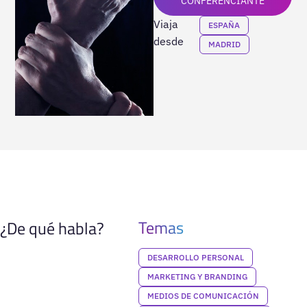
CONFERENCIANTE
Viaja
ESPAÑA
desde
MADRID
Temas
¿De qué habla?
DESARROLLO PERSONAL
MARKETING Y BRANDING
MEDIOS DE COMUNICACIÓN