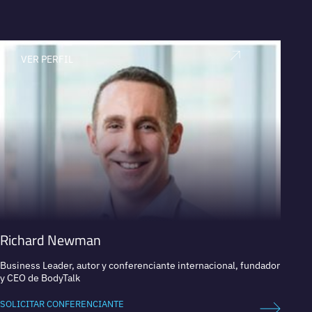
VER PERFIL
V
Richard Newman
Chris
Business Leader, autor y conferenciante internacional, fundador
Experto
y CEO de BodyTalk
SOLICI
SOLICITAR CONFERENCIANTE