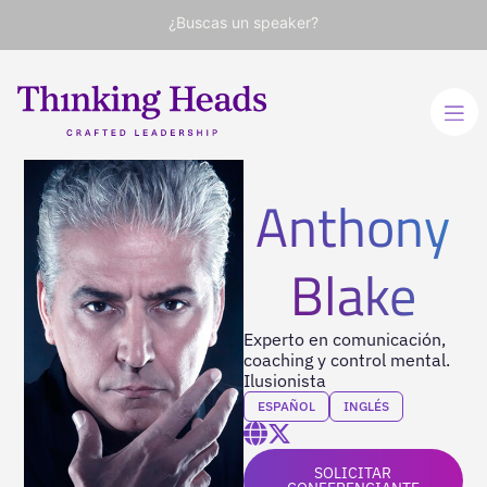
¿Buscas un speaker?
Anthony
Blake
Experto en comunicación,
coaching y control mental.
Ilusionista
ESPAÑOL
INGLÉS
SOLICITAR