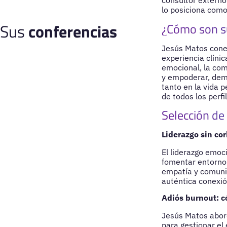
consultor extern
lo posiciona como
Sus
conferencias
¿Cómo son s
Jesús Matos conec
experiencia clíni
emocional, la com
y empoderar, dem
tanto en la vida 
de todos los perf
Selección de
Liderazgo sin co
El liderazgo emoc
fomentar entornos
empatía y comunic
auténtica conexió
Adiós burnout: 
Jesús Matos abor
para gestionar el