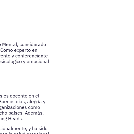
io Mental, considerado
. Como experto en
cente y conferenciante
psicológico y emocional
s es docente en el
Buenos días, alegría y
rganizaciones como
ocho países. Además,
king Heads.
cionalmente, y ha sido