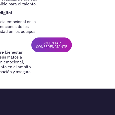
ble para el talento.
igital
ncia emocional en la
mociones de los
idad en los equipos.
SOLICITAR
CONFERENCIANTE
re bienestar
esús Matos a
ón emocional,
ento en el ámbito
mación y asegura