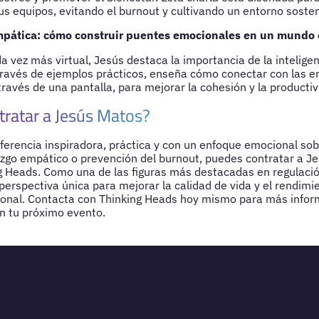
us equipos, evitando el burnout y cultivando un entorno sosteni
pática: cómo construir puentes emocionales en un mundo d
a vez más virtual, Jesús destaca la importancia de la intelige
ravés de ejemplos prácticos, enseña cómo conectar con las e
través de una pantalla, para mejorar la cohesión y la productiv
tratar a Jesús Matos?
ferencia inspiradora, práctica y con un enfoque emocional sob
razgo empático o prevención del burnout, puedes contratar a J
g Heads. Como una de las figuras más destacadas en regulaci
perspectiva única para mejorar la calidad de vida y el rendimi
ional. Contacta con Thinking Heads hoy mismo para más infor
en tu próximo evento.