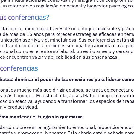
o para multinacionales como Alan y Mindgram. Su compromiso 
 un referente en regulación emocional y bienestar psicológico.
us conferencias?
ta con su audiencia a través de un enfoque accesible y práctic
ca de más de 16 años para ofrecer estrategias eficaces en tem
unicación asertiva y el mindfulness. Sus conferencias están d
ostrando cómo las emociones son una herramienta clave para
personal como en el entorno laboral. Su estilo ameno y cercano
iles encuentren valor y aplicabilidad en sus enseñanzas.
 conferencias
rbatas: dominar el poder de las emociones para liderar como
ional es mucho más que dirigir equipos; se trata de conectar c
 más humanos. En esta charla, Jesús Matos comparte estrate
ación efectiva, ayudando a transformar los espacios de traba
n y productividad.
cómo mantener el fuego sin quemarse
da cómo prevenir el agotamiento emocional, proporcionando 
 estrés y promover el bienestar. Esta charla está diseñada par