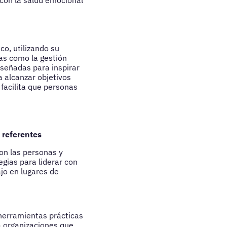
con la salud emocional
o, utilizando su
as como la gestión
iseñadas para inspirar
 alcanzar objetivos
 facilita que personas
 referentes
on las personas y
gias para liderar con
jo en lugares de
herramientas prácticas
a organizaciones que