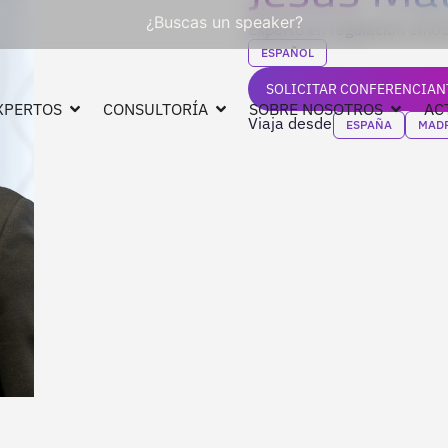
¿Buscas un speaker?
Experto en regulación emoci
ESPAÑOL
SOLICITAR CONFERENCIAN
XPERTOS
CONSULTORÍA
SOBRE NOSOTROS
AC
Viaja desde
ESPAÑA
MAD