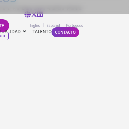
onal. Fundador de En Equilibrio Mental.
Inglés
Español
Portugués
TE
TUALIDAD
TALENTO
CONTACTO
RID