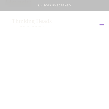
Heads
¿Buscas un speaker?
Consultora especializada en el posicionamiento
estratégico y gestión de la influencia de organizaciones
y líderes.