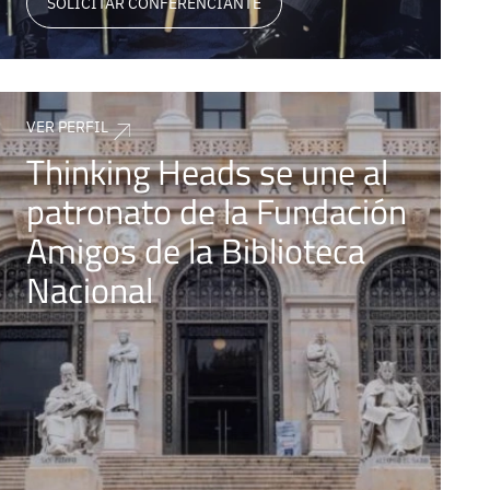
SOLICITAR CONFERENCIANTE
VER PERFIL
Thinking Heads se une al
patronato de la Fundación
Amigos de la Biblioteca
Nacional