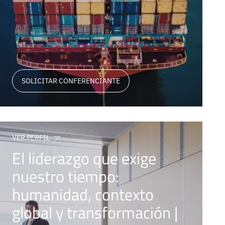
SOLICITAR CONFERENCIANTE
VER PERFIL
El liderazgo que exige
nuestro tiempo:
humanidad, contexto
global y transformación |