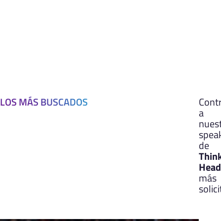
LOS MÁS BUSCADOS
Cont
a
nues
spea
de
Thin
Head
más
solic