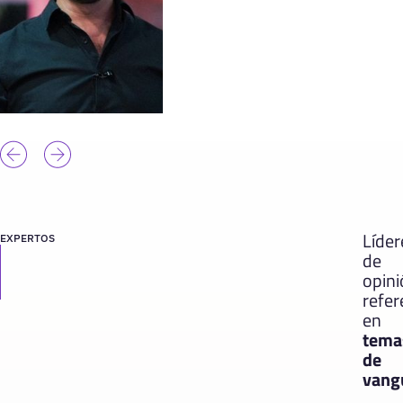
Líder
EXPERTOS
de
opin
refer
en
tema
de
vang