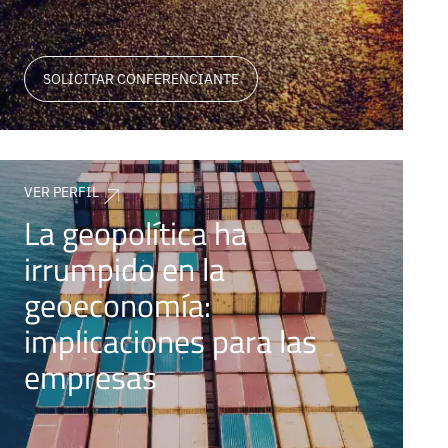
SOLICITAR CONFERENCIANTE
VER PERFIL
La geopolítica ha
irrumpido en la
geoeconomía:
implicaciones para las
empresas