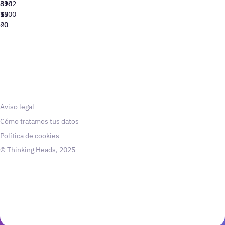
310
424
8942
77
13
6800
40
20
Aviso legal
Cómo tratamos tus datos
Política de cookies
© Thinking Heads, 2025