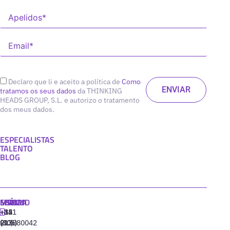
Declaro que li e aceito a política de
Como
tratamos os seus dados
da THINKING
HEADS GROUP, S.L. e autorizo o tratamento
dos meus dados.
ESPECIALISTAS
TALENTO
BLOG
MADRID
MIAMI
SEÚL
LISBOA
+34
+1
+82
‪+351
91
(305)
(10)
213880042