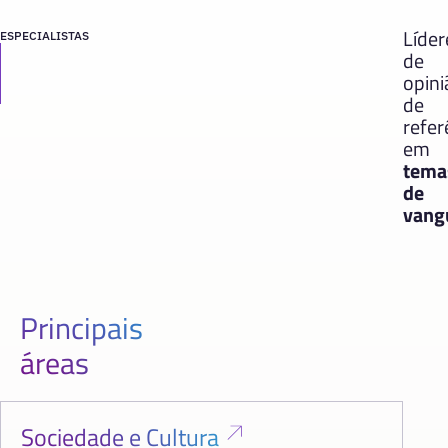
Líder
ESPECIALISTAS
de
opini
de
refer
em
tema
de
vang
Principais
áreas
Sociedade e Cultura