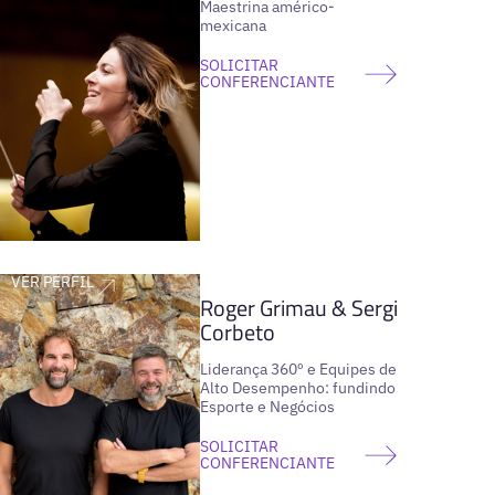
Maestrina américo-
mexicana
SOLICITAR
CONFERENCIANTE
VER PERFIL
Roger Grimau & Sergi
Corbeto
Liderança 360º e Equipes de
Alto Desempenho: fundindo
Esporte e Negócios
SOLICITAR
CONFERENCIANTE