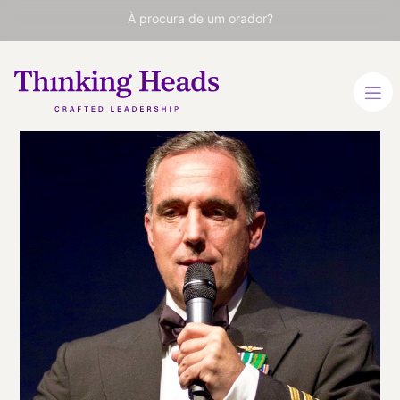
À procura de um orador?
Jim Guido
DiMatteo
Diretor de Corrida das Red
Bull Air Races e aviador
naval reformado
INGLÊS
VER PERFIL
Viaja
ESTADOS UNIDOS