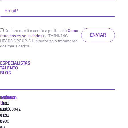
Declaro que li e aceito a política de
Como
tratamos os seus dados
da THINKING
HEADS GROUP, S.L. e autorizo o tratamento
dos meus dados.
ESPECIALISTAS
TALENTO
BLOG
MADRID
MIAMI
SEÚL
LISBOA
+34
+1
+82
‪+351
91
(305)
(10)
213880042
310
424
8942
77
13
6800
40
20