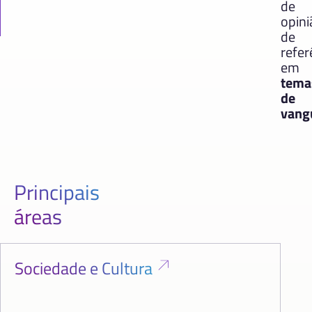
de
opini
de
refer
em
tema
de
vang
Principais
áreas
Sociedade e Cultura