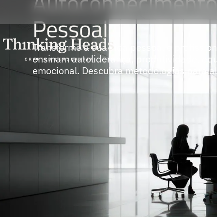
Autoconhecimento
Pessoal
Transforme a sua vida pessoal e profissi
ensinam autoliderança, produtividade, equil
emocional. Descubra metodologias para al