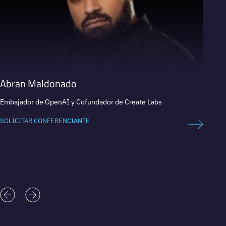
Abran Maldonado
Lass
Embajador de OpenAI y Cofundador de Create Labs
Experto
Speake
SOLICITAR CONFERENCIANTE
SOLICI