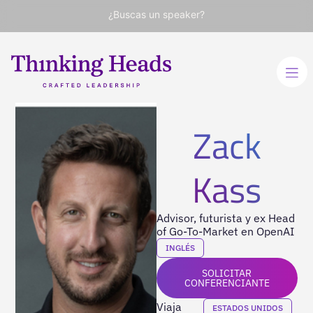
¿Buscas un speaker?
Zack
Kass
Advisor, futurista y ex Head
of Go-To-Market en OpenAI
INGLÉS
SOLICITAR
CONFERENCIANTE
Viaja
ESTADOS UNIDOS