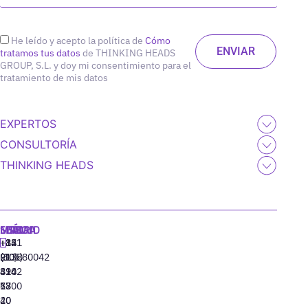
He leído y acepto la política de
Cómo
tratamos tus datos
de THINKING HEADS
GROUP, S.L. y doy mi consentimiento para el
tratamiento de mis datos
EXPERTOS
CONSULTORÍA
THINKING HEADS
MADRID
MIAMI
SEÚL
LISBOA
+34
+1
+82
‪+351
91
(305)
(10)
213880042
310
424
8942
77
13
6800
40
20