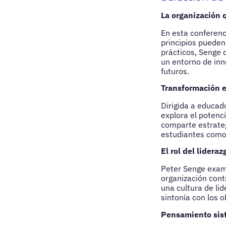
La organización q
En esta conferenc
principios pueden
prácticos, Senge 
un entorno de inn
futuros.
Transformación 
Dirigida a educad
explora el potenci
comparte estrateg
estudiantes como 
El rol del lidera
Peter Senge exami
organización contr
una cultura de li
sintonía con los 
Pensamiento sist