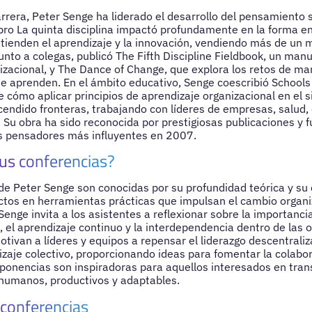
carrera, Peter Senge ha liderado el desarrollo del pensamiento 
ibro La quinta disciplina impactó profundamente en la forma en
tienden el aprendizaje y la innovación, vendiendo más de un m
nto a colegas, publicó The Fifth Discipline Fieldbook, un manu
izacional, y The Dance of Change, que explora los retos de ma
e aprenden. En el ámbito educativo, Senge coescribió Schools 
 cómo aplicar principios de aprendizaje organizacional en el 
scendido fronteras, trabajando con líderes de empresas, salud,
Su obra ha sido reconocida por prestigiosas publicaciones y fue
s pensadores más influyentes en 2007.
us conferencias?
de Peter Senge son conocidas por su profundidad teórica y su 
tos en herramientas prácticas que impulsan el cambio organiz
 Senge invita a los asistentes a reflexionar sobre la importanci
, el aprendizaje continuo y la interdependencia dentro de las 
tivan a líderes y equipos a repensar el liderazgo descentrali
izaje colectivo, proporcionando ideas para fomentar la colabor
onencias son inspiradoras para aquellos interesados en tran
humanos, productivos y adaptables.
 conferencias