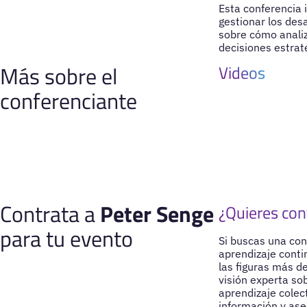
Esta conferencia
gestionar los des
sobre cómo analiz
decisiones estraté
Más sobre el
Videos
conferenciante
Contrata a
Peter Senge
¿Quieres con
para tu evento
Si buscas una con
aprendizaje conti
las figuras más d
visión experta so
aprendizaje colec
información y ase