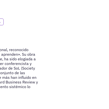
A
onal, reconocido
e aprenden». Su obra
de, ha sido elogiada a
er conferencista y
ador de SoL (Society
conjunto de las
 más han influido en
ard Business Review y
iento sistémico lo