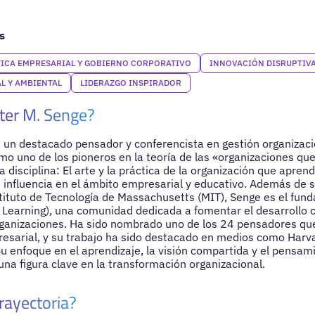
s
TICA EMPRESARIAL Y GOBIERNO CORPORATIVO
INNOVACIÓN DISRUPTIV
L Y AMBIENTAL
LIDERAZGO INSPIRADOR
ter M. Senge?
 un destacado pensador y conferencista en gestión organizaci
 uno de los pioneros en la teoría de las «organizaciones qu
ta disciplina: El arte y la práctica de la organización que apren
su influencia en el ámbito empresarial y educativo. Además de s
stituto de Tecnología de Massachusetts (MIT), Senge es el fund
l Learning), una comunidad dedicada a fomentar el desarrollo 
ganizaciones. Ha sido nombrado uno de los 24 pensadores que
resarial, y su trabajo ha sido destacado en medios como Harv
Su enfoque en el aprendizaje, la visión compartida y el pensam
na figura clave en la transformación organizacional.
rayectoria?