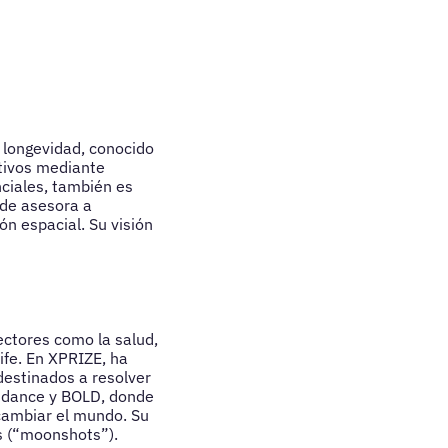
 longevidad, conocido
ativos mediante
ciales, también es
nde asesora a
ón espacial. Su visión
ectores como la salud,
Life. En XPRIZE, ha
estinados a resolver
undance y BOLD, donde
cambiar el mundo. Su
s (“moonshots”).