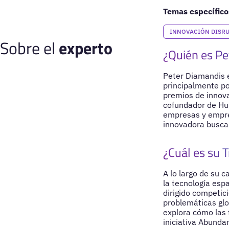
Temas específico
INNOVACIÓN DISRU
Sobre el
experto
¿Quién es Pe
Peter Diamandis e
principalmente po
premios de innov
cofundador de Hum
empresas y empren
innovadora busca 
¿Cuál es su T
A lo largo de su 
la tecnología espa
dirigido competic
problemáticas glo
explora cómo las 
iniciativa Abunda