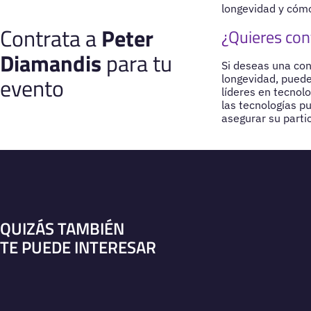
longevidad y cómo
Contrata a
Peter
¿Quieres con
Diamandis
para tu
Si deseas una con
evento
longevidad, puede
líderes en tecnol
las tecnologías p
asegurar su parti
QUIZÁS TAMBIÉN
TE PUEDE INTERESAR