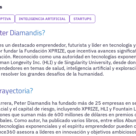
s
PTIVA
INTELIGENCIA ARTIFICIAL
STARTUPS
ter Diamandis?
s un destacado emprendedor, futurista y líder en tecnología y
r fundar la Fundación XPRIZE, que incentiva avances signific
ación. Reconocido como una autoridad en tecnologías exponen
an Longevity Inc. (HLI) y de Singularity University, desde do
dedores en temas de salud, inteligencia artificial y exploraci
resolver los grandes desafíos de la humanidad.
rayectoria?
carrera, Peter Diamandis ha fundado más de 25 empresas en s
cial y el capital de riesgo, incluyendo XPRIZE, HLI y Fountain 
iones que suman más de 600 millones de dólares en premios d
bales. Como autor, ha publicado varios libros, entre ellos Ab
tecnologías exponenciales y el espíritu emprendedor pueden 
nce360 asesora a líderes en innovación y objetivos ambicioso