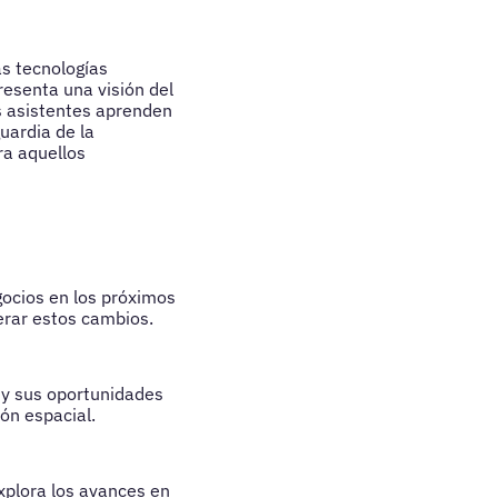
as tecnologías
resenta una visión del
os asistentes aprenden
uardia de la
ra aquellos
gocios en los próximos
erar estos cambios.
l y sus oportunidades
ión espacial.
xplora los avances en