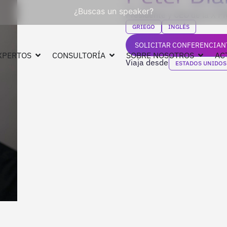
¿Buscas un speaker?
Presidente y CEO de la X P
GRIEGO
INGLÉS
SOLICITAR CONFERENCIAN
XPERTOS
CONSULTORÍA
SOBRE NOSOTROS
AC
Viaja desde
ESTADOS UNIDOS